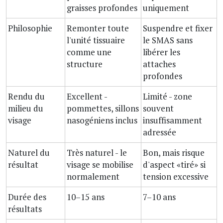
graisses profondes
uniquement
Philosophie
Remonter toute
Suspendre et fixer
l'unité tissuaire
le SMAS sans
comme une
libérer les
structure
attaches
profondes
Rendu du
Excellent -
Limité - zone
milieu du
pommettes, sillons
souvent
visage
nasogéniens inclus
insuffisamment
adressée
Naturel du
Très naturel - le
Bon, mais risque
résultat
visage se mobilise
d'aspect «tiré» si
normalement
tension excessive
Durée des
10–15 ans
7–10 ans
résultats