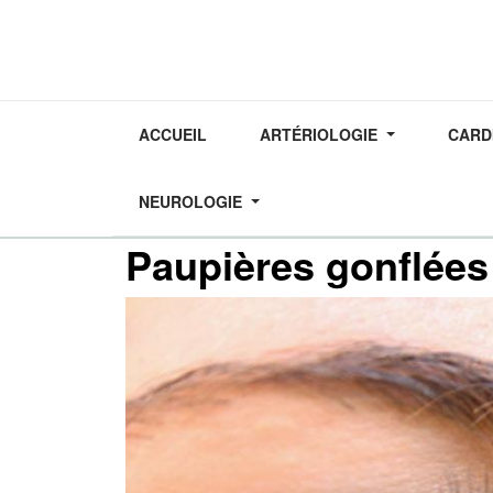
ACCUEIL
ARTÉRIOLOGIE
CARD
NEUROLOGIE
Dernière mise à jour : 1
CHIRURGIE ESTHÉTIQUE
Paupières gonflées 