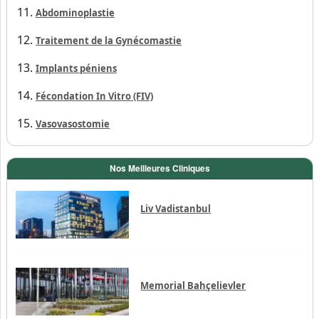
Ballon gastrique
Implant dentaire
Chirurgie Lasik de l’œil
Abdominoplastie
Traitement de la Gynécomastie
Implants péniens
Fécondation In Vitro (FIV)
Vasovasostomie
Nos Meilleures Cliniques
Liv Vadistanbul