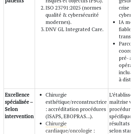
patients
risques et objectifs IPSG).
gestio
ISO 23791:2025 (normes
crise 
qualité & cybersécurité
cybera
modernes).
IA méd
DNV GL Integrated Care.
fiable
transp
Parco
coord
pré- a
opérat
incluan
à dist
Excellence
Chirurgie
L’établiss
spécialisée –
esthétique/reconstructrice
maîtrise v
Selon
: accréditation procédures
procédure
intervention
(ISAPS, EBOPRAS…).
spécifique
Chirurgie
résultats 
cardiaque
/
oncologie
:
selon stan