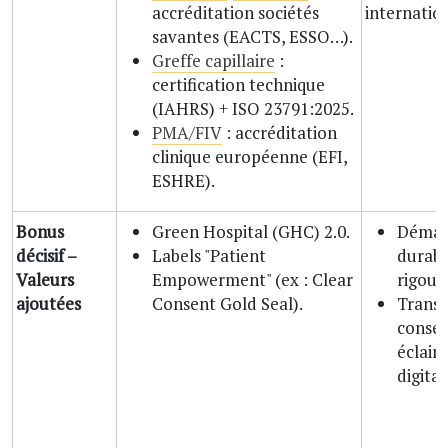
accréditation sociétés
internatio
savantes (EACTS, ESSO…).
Greffe capillaire
:
certification technique
(IAHRS) + ISO 23791:2025.
PMA/FIV
: accréditation
clinique européenne (EFI,
ESHRE).
Bonus
Green Hospital (GHC) 2.0.
Démar
décisif –
Labels "Patient
durabl
Valeurs
Empowerment" (ex : Clear
rigour
ajoutées
Consent Gold Seal).
Transp
conse
éclair
digital