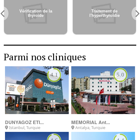
Adénomes Thyroïdiens
Parmi nos cliniques
5.0
4.5
MEDICANA
MEMORIAL Şiş...
Istanbul, Turquie
Istanbul, Turquie
5.0