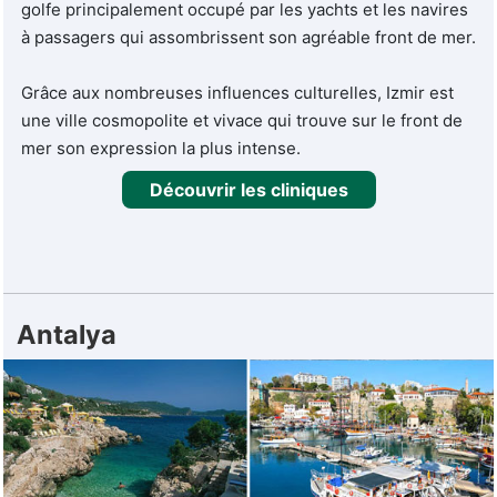
Un diagnostic précis, un plan de traitement adapté à votre
golfe principalement occupé par les yachts et les navires
profil, et des équipes qui restent disponibles après votre
à passagers qui assombrissent son agréable front de mer.
retour. C'est sur cette continuité que Turquie Santé a
construit sa réputation depuis plus de dix ans.
Grâce aux nombreuses influences culturelles, Izmir est
une ville cosmopolite et vivace qui trouve sur le front de
mer son expression la plus intense.
Découvrir les cliniques
Antalya