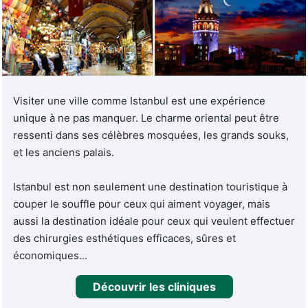
Notre rôle est de vous connecter aux établissements et
aux praticiens qui correspondent à votre situation
spécifique, parmi un réseau de partenaires sélectionnés
sur des critères stricts : accréditations, spécialisation, suivi
post-opératoire et retours de patients.
Visiter une ville comme Istanbul est une expérience
unique à ne pas manquer. Le charme oriental peut être
Nous accompagnons chaque dossier de A à Z. De la
ressenti dans ses célèbres mosquées, les grands souks,
première demande de devis jusqu'au retour à domicile, en
et les anciens palais.
passant par la coordination logistique, l'interprétation
médicale et le suivi à distance. Parce qu'un séjour médical
Istanbul est non seulement une destination touristique à
à l'étranger soulève des questions légitimes, et que vous
couper le souffle pour ceux qui aiment voyager, mais
méritez des réponses claires avant de prendre une
aussi la destination idéale pour ceux qui veulent effectuer
décision.
des chirurgies esthétiques efficaces, sûres et
économiques...
Chirurgie esthétique et
traitements médicaux : une offre
Découvrir les cliniques
complète