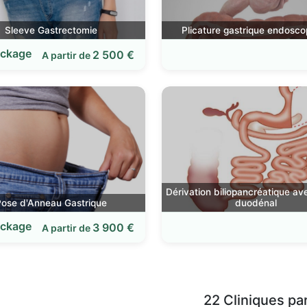
Sleeve Gastrectomie
Plicature gastrique endosco
ckage
2 500 €
A partir de
Dérivation biliopancréatique av
Pose d'Anneau Gastrique
duodénal
ckage
3 900 €
A partir de
22 Cliniques pa