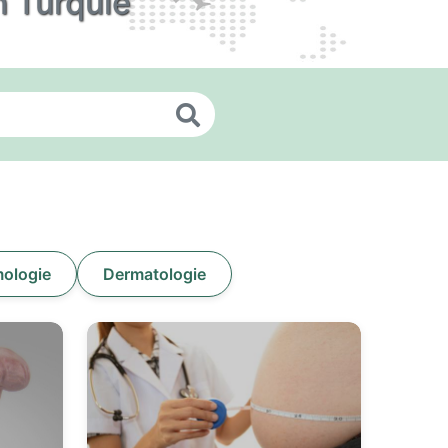
n Turquie
ologie
Dermatologie