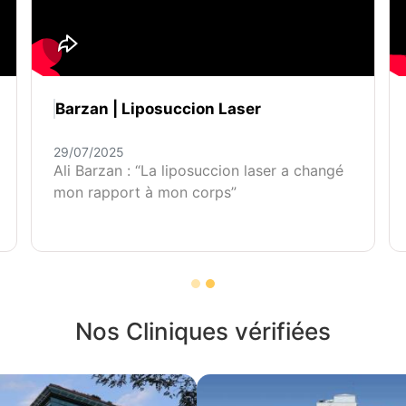
Barzan | Liposuccion Laser
29/07/2025
Ali Barzan : “La liposuccion laser a changé
mon rapport à mon corps”
Nos Cliniques vérifiées