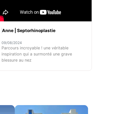
Anne | Septorhinoplastie
09/08/2024
Parcours incroyable ! une véritable
inspiration qui a surmonté une grave
blessure au nez