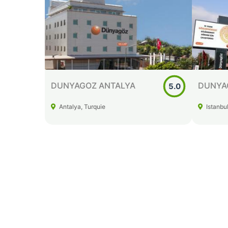
DENT AKADEMI
ESNAN
4.8
Istanbul, Turquie
Istanbu