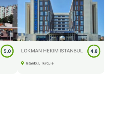
ESNAN - Topkapi
4.3
4.6
Istanbul, Turquie