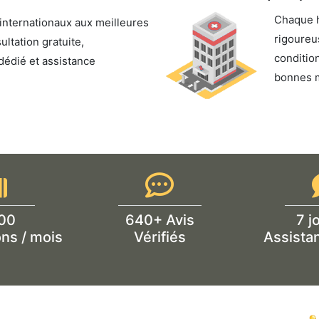
Chaque h
internationaux aux meilleures
rigoureu
ultation gratuite,
condition
dédié et assistance
bonnes 
00
640+ Avis
7 j
ns / mois
Vérifiés
Assista