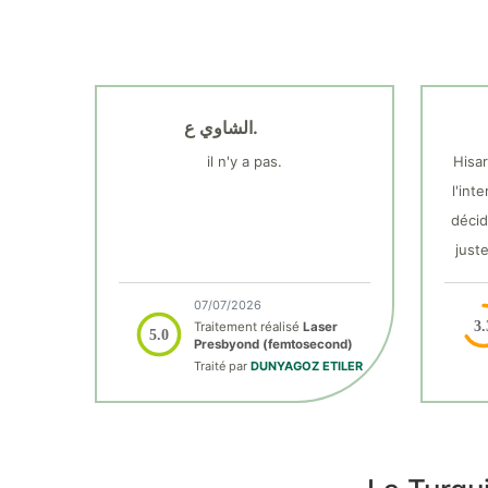
الشاوي ع.
il n'y a pas.
Hisar
l'int
décid
just
07/07/2026
3.
Traitement réalisé
Laser
5.0
Presbyond (femtosecond)
Traité par
DUNYAGOZ ETILER