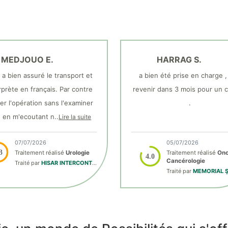
MEDJOUO E.
HARRAG S.
 a bien assuré le transport et
a bien été prise en charge ,
erprète en français. Par contre
revenir dans 3 mois pour un c
er l'opération sans l'examiner
.
e en m'ecoutant n..
Lire la suite
07/07/2026
05/07/2026
3
Traitement réalisé
Urologie
Traitement réalisé
Onc
4.0
Cancérologie
Traité par
HISAR INTERCONTINENTAL
Traité par
MEMORIAL Şi