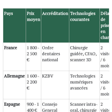
Pays
Prix
Accréditation
Technologies
Délai
moyen
courantes
de
prise
en
charg
France
1 800 -
Ordre
Chirurgie
2
2 500
dentaires
guidée, CFAO,
visite
€
national
scanner 3D
/ 6
mois
Allemagne
1 600 -
KZBV
Technologies
2
2 200
numériques
visite
€
avancées
/ 6
mois
Espagne
900 - 1
Consejo
Scanner intra-
2
400 €
General
oral, chirurgie
visite