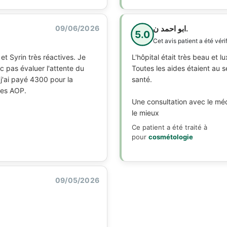
09/06/2026
ابو احمد ن.
5.0
Cet avis patient a été véri
et Syrin très réactives. Je
L'hôpital était très beau et 
c pas évaluer l'attente du
Toutes les aides étaient au se
'ai payé 4300 pour la
santé.
res AOP.
Une consultation avec le mé
le mieux
Ce patient a été traité à
pour
cosmétologie
09/05/2026