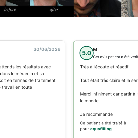
30/06/2026
M.
5.0
Cet avis patient a été véri
attends les résultats avec
Très à l’écoute et réactif
e dans le médecin et sa
soit en termes de traitement
Tout était très claire et le 
 travail en toute
Merci infiniment car partir à
le monde.
Je recommande
Ce patient a été traité à
pour
aquafilling