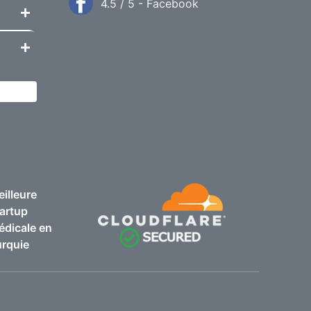
4.5 / 5 - Facebook
illeure
artup
dicale en
rquie