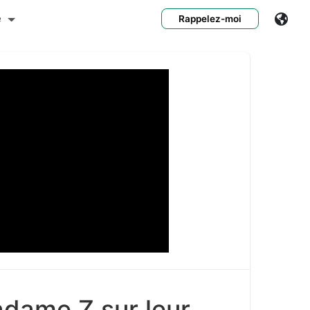
e
Rappelez-moi
adame Z sur leur