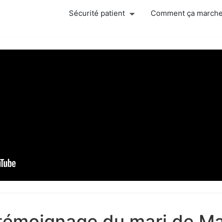
Sécurité patient
Comment ça march
 témoignage du mari de M