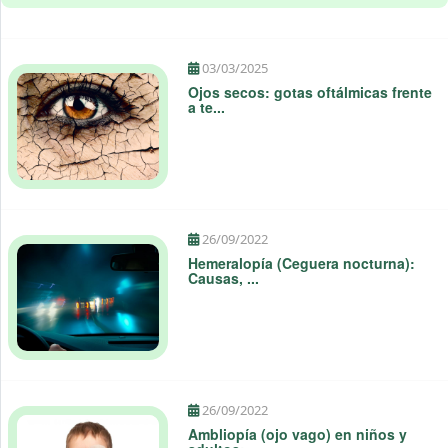
03/03/2025
Ojos secos: gotas oftálmicas frente
a te...
26/09/2022
Hemeralopía (Ceguera nocturna):
Causas, ...
26/09/2022
Ambliopía (ojo vago) en niños y