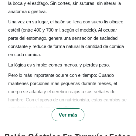
la boca y el esófago. Sin cortes, sin suturas, sin alterar la
anatomía digestiva.
Una vez en su lugar, el balón se llena con suero fisiológico
estéril (entre 400 y 700 ml, según el modelo). Al ocupar
parte del estómago, genera una sensación de saciedad
constante y reduce de forma natural la cantidad de comida
en cada comida.
La lógica es simple: comes menos, y pierdes peso.
Pero lo más importante ocurre con el tiempo: Cuando
mantienes porciones más pequeñas durante meses, el
cuerpo se adapta y el cerebro reajusta sus señales de
hambre. Con el apoyo de un nutricionista, estos cambios se
convierten en hábitos sostenibles.
Ver más
Al final del tratamiento, el balón se retira en menos de 20
minutos mediante una endoscopia. En la mayoría de los
casos, el paciente vuelve a casa el mismo día.