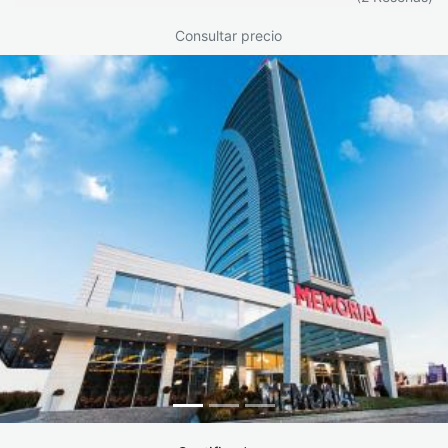
endoscópica
urgente.
Consultar precio
Extracción
3–7%
Esta tasa
anticipada por
disminuye
intolerancia
significativamente
en centros con
buena selección
preoperatoria y
acompañamiento
psicológico.
Complicaciones
< 0,5%
Raras. Requieren
graves (úlcera,
intervención
obstrucción)
endoscópica o
quirúrgica. Más
frecuentes cuando
no se han
descartado
adecuadamente