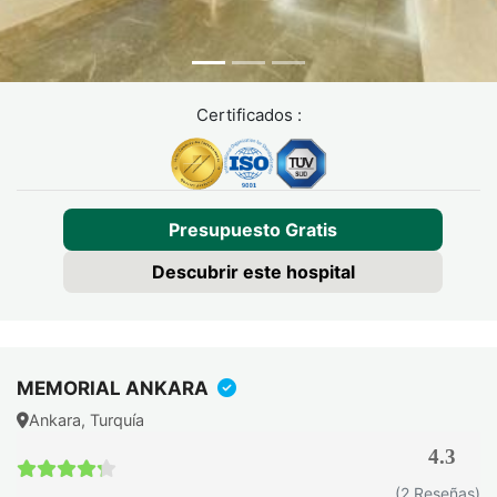
Pirosis / reflujo
10–20%
Inhibidores de la
ácido
bomba de
protones
(omeprazol) se
Certificados :
prescriben de
forma preventiva
en los protocolos
turcos. No indicado
en pacientes con
Presupuesto Gratis
ERGE no tratada.
Descubrir este hospital
Desinflado /
2–5%
Los balones
fuga del balón
salinos se rellenan
con azul de
metileno: orina de
MEMORIAL ANKARA
color azul-verdoso
es la señal de
Ankara, Turquía
alerta temprana.
4.3
Requiere
4.3 / 5
extracción
(2 Reseñas)