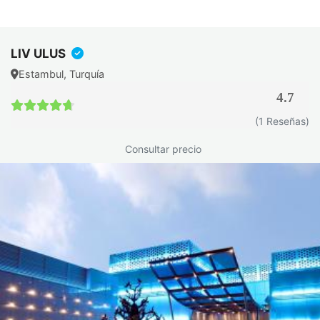
es una pérdida del 10-15% del peso corporal total durante
los seis meses de tratamiento. Para una persona que pesa
90 kg, eso son entre 9 y 13 kg. El Spatz3, por su mayor
LIV ULUS
duración, alcanza el 14-16%.
Estambul, Turquía
Pero el peso es solo una parte de la historia. La
4.7
investigación de Imaz y colaboradores (Obesity Reviews,
4.7 / 5
2008) mostró que la presión arterial, la glucemia en ayunas
(1 Reseñas)
y los triglicéridos mejoran en la mayoría de los pacientes
Consultar precio
antes incluso de llegar al objetivo de peso. El beneficio
metabólico empieza antes de lo que se espera.
La satisfacción global de los pacientes se sitúa entre el 78%
y el 85% en los estudios amplios. El factor que más pesa en
los insatisfechos: las náuseas de los primeros días. En
centros con buena preparación preoperatoria, ese
porcentaje es notablemente inferior.
Y la respuesta que más se evita decir con claridad: parte del