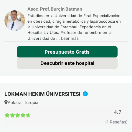
El equipo de Turquie Santé evaluará tu perfil médico y te
Asoc. Prof. Burçin Batman
Estudios en la Universidad de Fırat Especialización
orientará hacia la opción más segura y eficaz, sin que
en obesidad, cirugía metabólica y laparoscópica en
tengas que tomar esta decisión solo.
la Universidad de Estambul. Experiencia en el
Hospital Liv Ulus. Profesor de renombre en la
Universidad de
...
Leer más
Presupuesto Gratis
Descubrir este hospital
LOKMAN HEKIM ÜNIVERSITESI
Ankara, Turquía
4.7
4.7 / 5
(1 Reseñas)