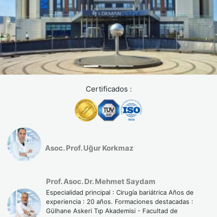
No tienes antecedentes de cirugía gástrica previa,
úlcera activa ni hernia de hiato severa
En cambio, puede no ser la mejor opción si:
Tu IMC supera 40 (en ese caso, la manga gástrica o el
bypass suelen ser más eficaces)
Certificados :
Buscas una solución “rápida” sin cambiar tus hábitos
No puedes comprometerte con el seguimiento médico y
nutricional
Asoc. Prof. Uğur Korkmaz
Prof. Asoc. Dr. Mehmet Saydam
Especialidad principal : Cirugía bariátrica Años de
experiencia : 20 años. Formaciones destacadas :
Gülhane Askeri Tıp Akademisi - Facultad de