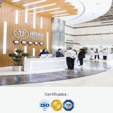
Úlcera péptica activa o esofagitis erosiva grave
: el
balón puede agravar la irritación de la mucosa.
Hernia de hiato grande
(más de 5 cm) : aumenta
significativamente el riesgo de reflujo.
Trastorno de la conducta alimentaria no controlado
: especialmente en presencia de conductas purgativas.
Embarazo actual o planificado durante el
tratamiento
.
Enfermedad hepática avanzada o trastornos de
coagulación no controlados
.
Si el balón no es adecuado en tu caso, existen otras
soluciones eficaces como la
manga gástrica
, la
plicatura
endoscópica
o los tratamientos farmacológicos para la
Certificados :
obesidad.
Lo importante no es elegir el procedimiento más “
popular
”,
sino el más adecuado para tu situación.