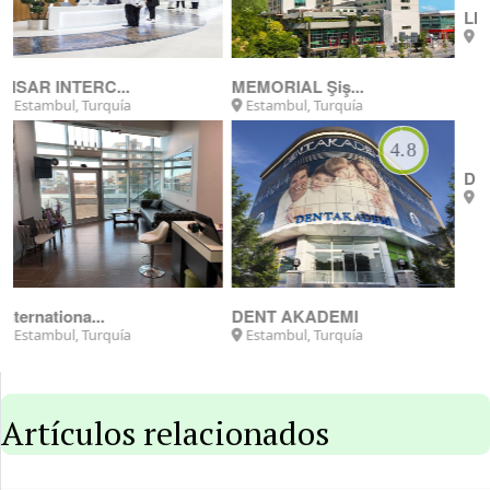
Florence Nig...
Estambul, Turquía
LIV Vadistan...
Estambul, Turquía
5.0
4.6
ESNAN - Topk...
Estambul, Turquía
DUNYAGOZ ANT...
Antalya, Turquía
Artículos relacionados