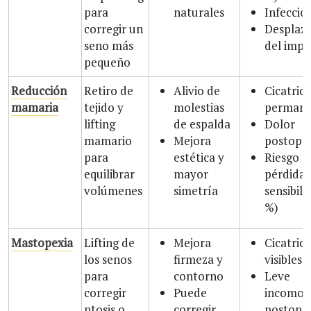
para
naturales
Infecció
corregir un
Desplaz
seno más
del impl
pequeño
Reducción
Retiro de
Alivio de
Cicatrice
mamaria
tejido y
molestias
permane
lifting
de espalda
Dolor
mamario
Mejora
postope
para
estética y
Riesgo d
equilibrar
mayor
pérdida 
volúmenes
simetría
sensibili
%)
Mastopexia
Lifting de
Mejora
Cicatrice
los senos
firmeza y
visibles
para
contorno
Leve
corregir
Puede
incomod
ptosis o
corregir
postoper