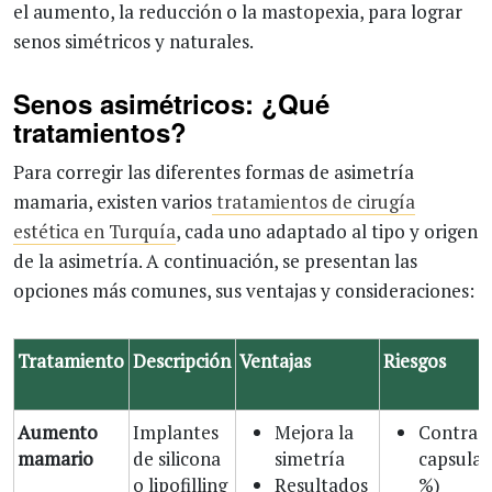
el aumento, la reducción o la mastopexia, para lograr
senos simétricos y naturales.
Senos asimétricos: ¿Qué
tratamientos?
Para corregir las diferentes formas de asimetría
mamaria, existen varios
tratamientos de cirugía
estética en Turquía
, cada uno adaptado al tipo y origen
de la asimetría. A continuación, se presentan las
opciones más comunes, sus ventajas y consideraciones:
Tratamiento
Descripción
Ventajas
Riesgos
Aumento
Implantes
Mejora la
Contrac
mamario
de silicona
simetría
capsular
o lipofilling
Resultados
%)