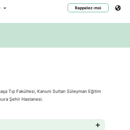
e
Rappelez-moi
paşa Tıp Fakültesi, Kanuni Sultan Süleyman Eğitim
kura Şehir Hastanesi.