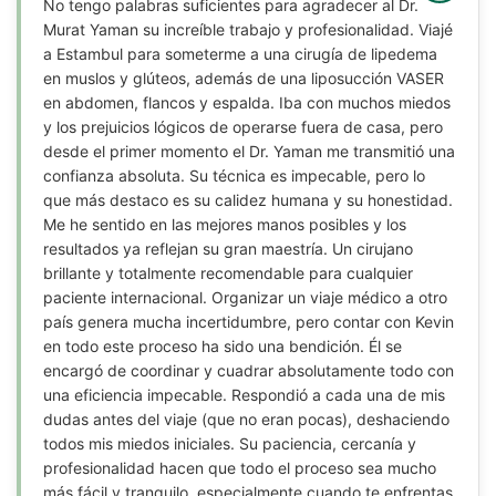
No tengo palabras suficientes para agradecer al Dr.
Murat Yaman su increíble trabajo y profesionalidad. Viajé
a Estambul para someterme a una cirugía de lipedema
en muslos y glúteos, además de una liposucción VASER
en abdomen, flancos y espalda. Iba con muchos miedos
y los prejuicios lógicos de operarse fuera de casa, pero
desde el primer momento el Dr. Yaman me transmitió una
confianza absoluta. Su técnica es impecable, pero lo
que más destaco es su calidez humana y su honestidad.
Me he sentido en las mejores manos posibles y los
resultados ya reflejan su gran maestría. Un cirujano
brillante y totalmente recomendable para cualquier
paciente internacional. Organizar un viaje médico a otro
país genera mucha incertidumbre, pero contar con Kevin
en todo este proceso ha sido una bendición. Él se
encargó de coordinar y cuadrar absolutamente todo con
una eficiencia impecable. Respondió a cada una de mis
dudas antes del viaje (que no eran pocas), deshaciendo
todos mis miedos iniciales. Su paciencia, cercanía y
profesionalidad hacen que todo el proceso sea mucho
más fácil y tranquilo, especialmente cuando te enfrentas