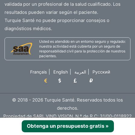
validada por un profesional de la salud cualificado. Los
resultados pueden variar según el paciente.
Turquie Santé no puede proporcionar consejos o
diagnósticos médicos.
Usted es atendido en un entorno seguro y regulado:
nuestra actividad está cubierta por un seguro de
responsabilidad civil para la protección de nuestros
pacientes.
|
|
|
Français
English
العربية
Русский
© 2018 - 2026 Turquie Santé. Reservados todos los
derechos.
Propiedad de SARL VIND VISION, N.º de R.C: 31/00-0118922
B22
Obtenga un presupuesto gratis
»