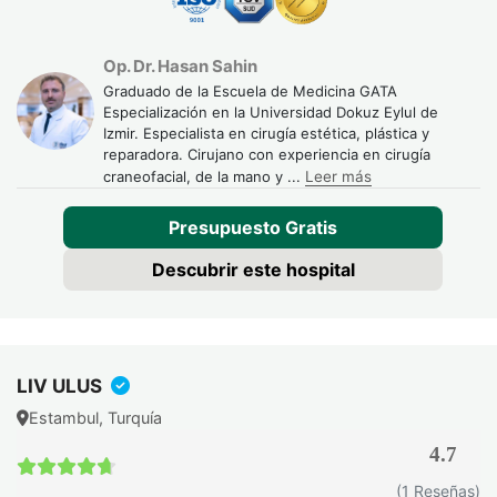
La
recuperación
tras la liposucción VASER 4D es
progresiva y generalmente más cómoda que en la
liposucción tradicional, gracias a una menor agresión tisular.
Op. Dr. Hasan Sahin
Sin embargo, el resultado final se construye a lo largo de
Graduado de la Escuela de Medicina GATA
Especialización en la Universidad Dokuz Eylul de
varios meses.
Izmir. Especialista en cirugía estética, plástica y
reparadora. Cirujano con experiencia en cirugía
Cronología de la recuperación
craneofacial, de la mano y
...
Leer más
Período
Qué ocurre
Recomendaciones
Presupuesto Gratis
Descubrir este hospital
Día 0-2
Dolor moderado,
Reposo relativo,
edema y
prenda de
sensación de
compresión,
tensión.
movilización suave.
LIV ULUS
Día 3-7
Disminución
Caminatas diarias,
Estambul, Turquía
progresiva del
uso continuo de
4.7
dolor y mejor
compresión.
movilidad.
4.7 / 5
(1 Reseñas)