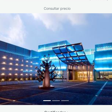
Consultar precio
Semana
Mejora funcional,
Posible retorno a
2
reducción de
trabajo sedentario
hematomas.
(según médico).
Semana
Contornos más
Actividad física
4
definidos, edema
ligera progresiva.
residual en
descenso.
3-6
Estabilización de
Seguimiento
meses
la silueta y
médico, retorno
definición
completo al
muscular.
deporte.
6-12
Resultado final y
Mantener hábitos
meses
remodelado
saludables.
completo de la
piel.