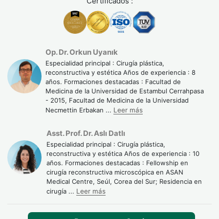
Certificados :
Papel de los masajes linfáticos
Los masajes de drenaje linfático son una parte clave del
Op. Dr. Orkun Uyanık
postoperatorio:
Especialidad principal : Cirugía plástica,
6 a 10 sesiones recomendadas desde el día 3.
reconstructiva y estética Años de experiencia : 8
años. Formaciones destacadas : Facultad de
Ayudan a reducir el edema más rápidamente.
Medicina de la Universidad de Estambul Cerrahpasa
- 2015, Facultad de Medicina de la Universidad
Mejoran la calidad final de la piel.
Necmettin Erbakan
...
Leer más
En la mayoría de los paquetes de Turquie Santé, estos
Asst. Prof. Dr. Aslı Datlı
masajes están incluidos como parte del seguimiento
Especialidad principal : Cirugía plástica,
reconstructiva y estética Años de experiencia : 10
postoperatorio.
años. Formaciones destacadas : Fellowship en
cirugía reconstructiva microscópica en ASAN
Medical Centre, Seúl, Corea del Sur; Residencia en
cirugía
...
Leer más