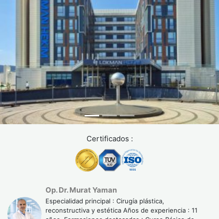
Sangrado
Moderado
Reducido
Mínimo
Recuperación
10-14
7-10 días
5-7 días
días
Zonas corporales tratables
La liposucción VASER 4D permite tratar múltiples áreas:
Abdomen y flancos (michelines)
Muslos internos y externos (alforjas)
Certificados :
Brazos (ptosis grasa subcutánea)
Espalda y rollos bajo el sujetador
Barbilla y cuello (
liposucción cervico-mentoniana
)
Op. Dr. Murat Yaman
Ginecomastia masculina
(glándula + grasa)
Especialidad principal : Cirugía plástica,
Gemelos y tobillos
reconstructiva y estética Años de experiencia : 11