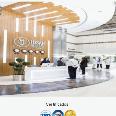
son perceptibles
Semanas 4-6:
Desinflamación progresiva; primeras
definiciones musculares visibles
Mes 3:
Resultados intermedios muy satisfactorios para
la mayoría de los pacientes
Mes 6:
Resultados definitivos; remodelado cutáneo
completo. Las células grasas aspiradas no regresan.
Importante: la liposucción VASER 4D es una herramienta de
remodelado corporal, no de pérdida de peso. Los mejores
resultados se consiguen y mantienen con una alimentación
equilibrada y actividad física regular.
¿Cómo es la recuperación
después de la liposucción
VASER 4D?
Certificados :