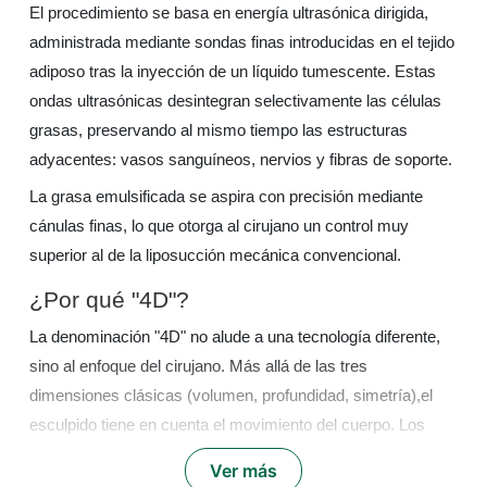
El procedimiento se basa en energía ultrasónica dirigida,
administrada mediante sondas finas introducidas en el tejido
adiposo tras la inyección de un líquido tumescente. Estas
ondas ultrasónicas desintegran selectivamente las células
grasas, preservando al mismo tiempo las estructuras
adyacentes: vasos sanguíneos, nervios y fibras de soporte.
La grasa emulsificada se aspira con precisión mediante
cánulas finas, lo que otorga al cirujano un control muy
superior al de la liposucción mecánica convencional.
¿Por qué "4D"?
La denominación "4D" no alude a una tecnología diferente,
sino al enfoque del cirujano. Más allá de las tres
dimensiones clásicas (volumen, profundidad, simetría),el
esculpido tiene en cuenta el movimiento del cuerpo. Los
relieves musculares, abdominales, oblicuos, pectorales,
Ver más
brazos, se definen para lucir naturales tanto en reposo como