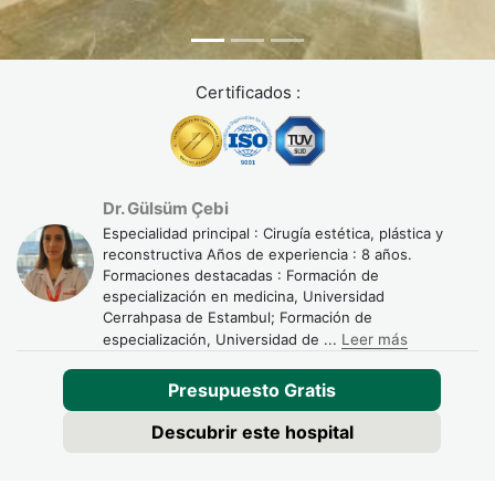
evaluación preoperatoria.
Contraindicaciones médicas
Certificados :
En los siguientes casos, la intervención puede estar
contraindicada o requerir evaluación especializada:
patologías cardiovasculares no controladas.
diabetes mal controlada.
Dr. Gülsüm Çebi
trastornos de la coagulación o tratamiento
Especialidad principal : Cirugía estética, plástica y
anticoagulante no ajustable.
reconstructiva Años de experiencia : 8 años.
Formaciones destacadas : Formación de
embarazo o periodo de lactancia.
especialización en medicina, Universidad
Cerrahpasa de Estambul; Formación de
insuficiencia hepática o renal grave.
especialización, Universidad de
...
Leer más
¿Cómo se desarrolla la
Presupuesto Gratis
operación? Protocolo paso a
Descubrir este hospital
paso