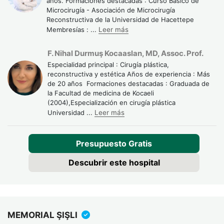
años. Formaciones destacadas : Curso Básico de
Microcirugía - Asociación de Microcirugía
Reconstructiva de la Universidad de Hacettepe
Membresías :
...
Leer más
F. Nihal Durmuş Kocaaslan, MD, Assoc. Prof.
Especialidad principal : Cirugía plástica,
reconstructiva y estética Años de experiencia : Más
de 20 años Formaciones destacadas : Graduada de
la Facultad de medicina de Kocaeli
(2004),Especialización en cirugía plástica
Universidad
...
Leer más
Presupuesto Gratis
Descubrir este hospital
¿Quiénes son los candidatos
ideales para la liposucción
VASER 4D?
MEMORIAL ŞIŞLI