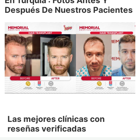
En Turquía : Fotos Antes Y
cirugía estética
para alternativas complementarias.
Después De Nuestros Pacientes
Las mejores clínicas con
Posibles resultados y efectos
reseñas verificadas
secundarios de la terapia PRP