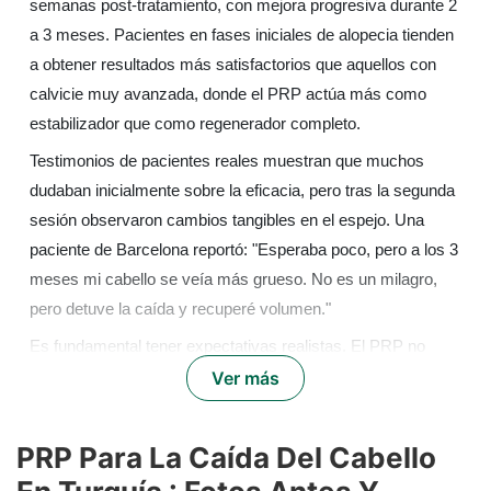
semanas post-tratamiento, con mejora progresiva durante 2
a 3 meses. Pacientes en fases iniciales de alopecia tienden
a obtener resultados más satisfactorios que aquellos con
calvicie muy avanzada, donde el PRP actúa más como
estabilizador que como regenerador completo.
Testimonios de pacientes reales muestran que muchos
dudaban inicialmente sobre la eficacia, pero tras la segunda
sesión observaron cambios tangibles en el espejo. Una
paciente de Barcelona reportó: "Esperaba poco, pero a los 3
meses mi cabello se veía más grueso. No es un milagro,
pero detuve la caída y recuperé volumen."
Es fundamental tener expectativas realistas. El PRP no
reconstruye cabello perdido hace años, sino que revitaliza
Ver más
folículos en fase de debilitamiento. Para alopecia severa, un
especialista en alopecia
puede recomendar combinar PRP
PRP Para La Caída Del Cabello
con trasplante capilar. Consulta nuestras opciones de