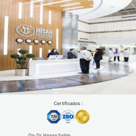
protocolos simplificados. Verifica que la clínica esté
acreditada JCI o equivalente. Consulta nuestras
opciones
de cuidado especializado
para entender cómo evaluamos
clínicas certificadas.
Certificados :
Op. Dr. Hasan Sahin