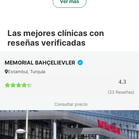
Ver más
relacionada con las piernas, por ejemplo, el exceso de piel
en los muslos, corresponde a un procedimiento distinto,
como el
remodelado de muslos
, que debe discutirse por
separado con el cirujano.
Las mejores clínicas con
¿Qué criterios determinan la elegibilidad
reseñas verificadas
para este procedimiento?
Antes de recomendar un implante de pantorrilla, el cirujano
MEMORIAL BAHÇELIEVLER
plástico verifica que el paciente cumpla las siguientes
Estambul, Turquía
condiciones:
4.3
El origen traumático o neurológico de la pérdida
4.3 / 5
muscular está confirmado mediante una evaluación
(23 Reseñas)
médica, lo que permite descartar otras causas
Consultar precio
(vasculares, ortopédicas) que requerirían un manejo
diferente.
Buen estado de salud general, sin contraindicaciones
para la anestesia o la cirugía.
Ausencia de enfermedad vascular no tratada en la