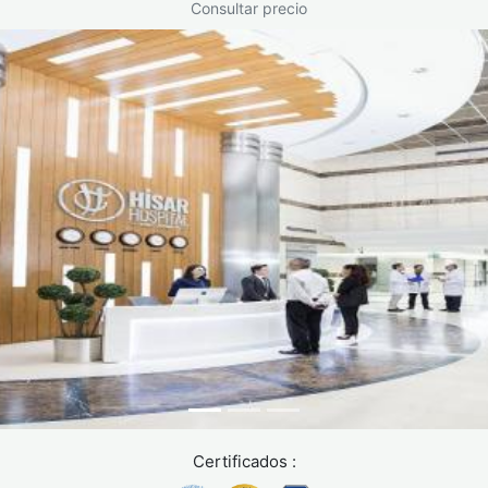
Consultar precio
Como en cualquier intervención quirúrgica, existe un
margen de riesgo. Los más frecuentes son:
Dolor postoperatorio: habitual los primeros días,
controlable con medicación
Inflamación: temporal, se reduce con reposo y frío
Infección localizada: poco frecuente con buenas
medidas de esterilización.
Hematoma: acumulación puntual de sangre bajo la piel,
tratable con seguimiento.
Desplazamiento del implante: muy raro, requiere
corrección quirúrgica.
Estos riesgos se reducen considerablemente cuando la
operación la realiza un cirujano plástico experimentado en
un centro certificado.
Certificados :