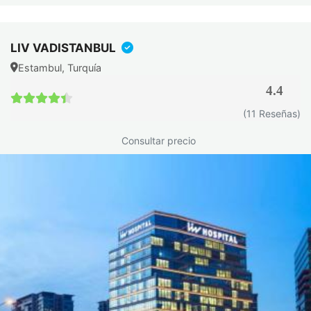
El procedimiento paso a paso
LIV VADISTANBUL
Muchos pacientes llegan a la consulta con una idea vaga de
Estambul, Turquía
lo que les espera. Lo que sigue es exactamente lo que
4.4
ocurre, sin tecnicismos innecesarios.
4.4 / 5
(11 Reseñas)
Antes de la operación
Consultar precio
La primera cita no es solo burocracia médica. Es una
conversación real: el cirujano escucha lo que buscas,
evalúa tu anatomía y te explica con honestidad qué es
posible y qué no. Antes de viajar a Estambul, tendrás que:
Seguir una alimentación equilibrada durante el mes
previo a la intervención.
Evitar el alcohol al menos dos semanas antes, ya que
afecta la cicatrización.
Llegar en ayunas el día de la cirugía, sin comer ni beber