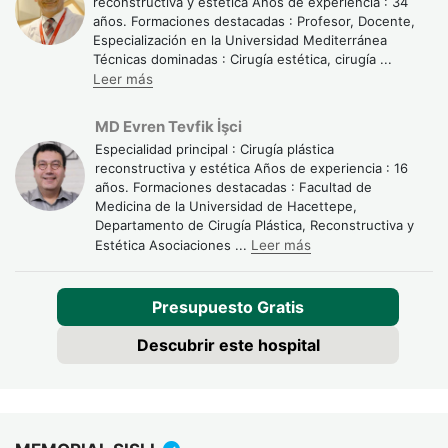
reconstructiva y estética Años de experiencia : 34
años. Formaciones destacadas : Profesor, Docente,
Especialización en la Universidad Mediterránea
Técnicas dominadas : Cirugía estética, cirugía
...
Leer más
MD Evren Tevfik İşci
Especialidad principal : Cirugía plástica
reconstructiva y estética Años de experiencia : 16
¿Implante o lipofilling de
años. Formaciones destacadas : Facultad de
pantorrillas? Las diferencias
Medicina de la Universidad de Hacettepe,
Departamento de Cirugía Plástica, Reconstructiva y
clave
Estética Asociaciones
...
Leer más
Antes de decidir, vale la pena entender qué ofrece cada
Presupuesto Gratis
técnica. No hay una opción universalmente mejor: todo
depende de tu morfología, tus objetivos y de lo que el
Descubrir este hospital
cirujano evalúe en consulta.
Criterio
Implantes de
Lipofilling de
pantorrillas
pantorrillas