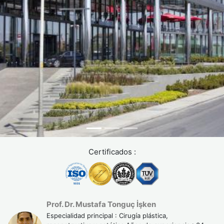
extremidad afectada.
Esta evaluación, realizada durante la consulta preoperatoria,
permite determinar el tamaño y la forma de implante más
adecuados para cada paciente.
El equipo médico de Turquie Santé acompaña a cada
paciente durante todo su proceso, desde la evaluación inicial
hasta el seguimiento posoperatorio, para lograr un resultado
funcional y duradero.
Certificados :
Prof. Dr. Mustafa Tonguç İşken
Especialidad principal : Cirugía plástica,