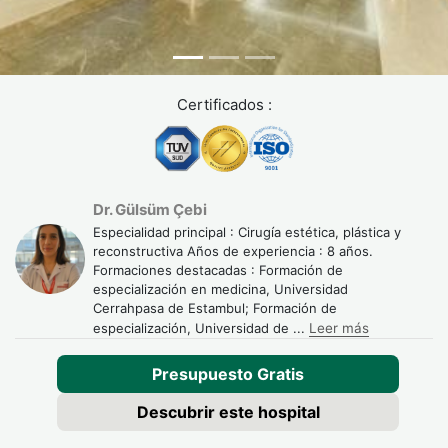
Tiempo de
2 semanas
Ligeramente más
recuperación
para trabajo
corto
sedentario
Certificados :
Ideal para
Aumento
Correcciones
significativo y
sutiles o
definición
complemento al
clara
implante
Dr. Gülsüm Çebi
Especialidad principal : Cirugía estética, plástica y
reconstructiva Años de experiencia : 8 años.
¿Se pueden
Sí, en casos
Sí, junto al
Formaciones destacadas : Formación de
combinar?
seleccionados
implante
especialización en medicina, Universidad
Cerrahpasa de Estambul; Formación de
especialización, Universidad de
...
Leer más
Algunos cirujanos en Estambul combinan ambas técnicas
en un mismo procedimiento: el implante aporta el volumen
Presupuesto Gratis
base, y el lipofilling refina los contornos para un resultado
Descubrir este hospital
más natural. Es una decisión que se toma caso a caso, en
función de la anatomía del paciente.