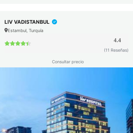
Técnica Zafiro: uso de bisturís de zafiro en lugar de
acero inoxidable para abrir los canales receptores,
minimizando el trauma tisular y acelerando la
LIV VADISTANBUL
recuperación.
Estambul, Turquía
4.4
Los resultados son naturales, sin cicatrices visibles y
4.4 / 5
(11 Reseñas)
permanentes. El crecimiento definitivo se aprecia entre los 9
y 12 meses tras la intervención.
Consultar precio