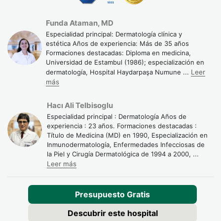
Los resultados varían según el individuo. El uso regular y
continuado es indispensable para mantener los efectos
Funda Ataman, MD
Especialidad principal: Dermatología clínica y
obtenidos.
estética Años de experiencia: Más de 35 años
Formaciones destacadas: Diploma en medicina,
Tratamientos para la alopecia en
Universidad de Estambul (1986); especialización en
mujeres: opciones específicas
dermatología, Hospital Haydarpaşa Numune
...
Leer
más
El tratamiento para la alopecia en mujeres requiere un
enfoque particular, ya que los factores hormonales
Hacı Ali Telbisoglu
(menopausia, SOP, embarazo) juegan un papel central.
Especialidad principal : Dermatología Años de
experiencia : 23 años. Formaciones destacadas :
Las opciones más utilizadas incluyen:
Título de Medicina (MD) en 1990, Especialización en
Minoxidil al 2% o 5%: primera línea de tratamiento
Inmunodermatología, Enfermedades Infecciosas de
la Piel y Cirugía Dermatológica de 1994 a 2000,
...
reconocida médicamente en mujeres.
Leer más
Antiandrógenos como la espironolactona: reducen el
efecto de la DHT en los folículos. Requiere prescripción
y seguimiento médico.
Presupuesto Gratis
PRP capilar: altamente recomendado en mujeres,
Descubrir este hospital
especialmente tras el parto o durante la menopausia, por