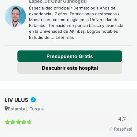
Espec. Dr. Onur Gündoğdu
femenina en tres grados de adelgazamiento difuso. El
Especialidad principal : Dermatología Años de
tratamiento varía desde el minoxidil y la mesoterapia
experiencia : 7 años. Formaciones destacadas :
(grado I) hasta el PRP intensivo o trasplante en casos
Maestría en cosmetología en la Universidad de
Estambul, formación en pericia básica y avanzada
seleccionados (grado III).
en la Universidad de Altınbaş. Logros notables :
Estudio de
...
Leer más
Conocer tu grado evita tratamientos inadecuados y pérdida
de tiempo y dinero.
Presupuesto Gratis
Descubrir este hospital
LIV ULUS
Estambul, Turquía
4.7
4.7 / 5
(1 Reseñas)