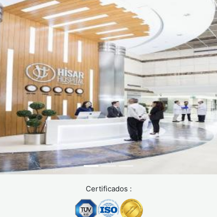
La elección del tratamiento depende del grado de avance de
la alopecia, del perfil hormonal del paciente y de sus
expectativas. Los especialistas en Turquía evalúan cada
caso de forma individualizada para proponer la solución más
adecuada.
Tratamientos farmacológicos
Son más efectivos cuando se inician en las primeras etapas
de la alopecia.
Finasterida (hombres): Actúa bloqueando la conversión
de testosterona en DHT, la hormona responsable de la
miniaturización folicular. Solo disponible con prescripción
médica.
Minoxidil (hombres y mujeres): Estimula el
recrecimiento capilar alargando la fase de crecimiento
Certificados :
del pelo. Existe en solución tópica o en comprimidos
orales.