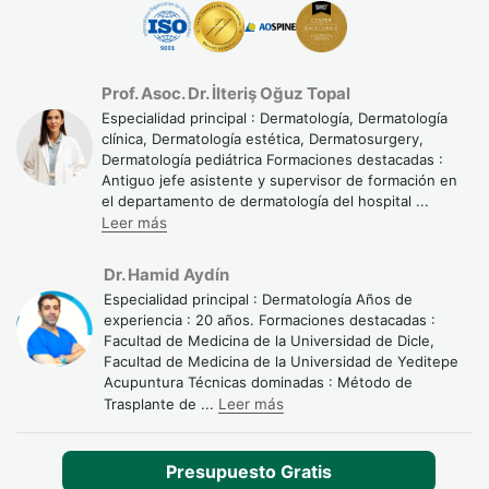
déficit es una de las causas más frecuentes de caída en
mujeres.
Vitamina D: participa en el ciclo de crecimiento del
Prof. Asoc. Dr. İlteriş Oğuz Topal
cabello. Solicita una analítica para conocer tus niveles.
Especialidad principal : Dermatología, Dermatología
Zinc y vitaminas del grupo B (especialmente biotina/B7):
clínica, Dermatología estética, Dermatosurgery,
refuerzan la estructura del tallo capilar y previenen su
Dermatología pediátrica Formaciones destacadas :
fragilidad.
Antiguo jefe asistente y supervisor de formación en
el departamento de dermatología del hospital
...
Leer más
El estrés: el enemigo silencioso
El estrés crónico no solo afecta al estado de ánimo: empuja
Dr. Hamid Aydín
a los folículos pilosos hacia la fase de reposo prematura,
Especialidad principal : Dermatología Años de
experiencia : 20 años. Formaciones destacadas :
provocando una caída notable semanas o meses después
Facultad de Medicina de la Universidad de Dicle,
del episodio estresante (efluvio telógeno). Técnicas sencillas
Facultad de Medicina de la Universidad de Yeditepe
Acupuntura Técnicas dominadas : Método de
como la respiración diafragmática, el ejercicio moderado
Trasplante de
...
Leer más
diario y respetar entre 7 y 8 horas de sueño tienen un
impacto real y medible en la salud capilar.
Presupuesto Gratis