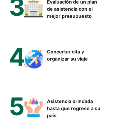
3
Evaluación de un plan
de asistencia con el
mejor presupuesto
¿Cuáles son las causas de la
caída del cabello hormonal?
4
Comprender por qué cae el pelo es el primer paso para un
Concertar cita y
tratamiento eficaz. La alopecia androgenética tiene una base
organizar su viaje
genética importante: si hay antecedentes familiares de
calvicie, la probabilidad de sufrirla aumenta notablemente.
Sin embargo, varios factores pueden acelerar o agravar la
pérdida de cabello:
5
Desequilibrios hormonales: especialmente durante la
Asistencia brindada
pubertad, la menopausia o en mujeres con síndrome de
hasta que regrese a su
ovario poliquístico (SOP).
país
Estrés crónico: perturba el ciclo natural de crecimiento
del cabello y puede desencadenar una caída masiva
semanas después de un episodio estresante.