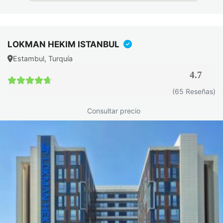
su carácter natural y su ausencia de efectos
hormonales.
Mesoterapia
capilar: aporta directamente vitaminas,
LOKMAN HEKIM ISTANBUL
péptidos y factores de crecimiento al cuero cabelludo.
Estambul, Turquía
Trasplante capilar femenino: indicado en casos de
4.7
alopecia avanzada con zonas donantes suficientes.
4.7 / 5
(65 Reseñas)
Tratamientos no quirúrgicos
Consultar precio
Varias técnicas no invasivas pueden estimular el
recrecimiento y mejorar la salud del cuero cabelludo:
PRP (plasma rico en plaquetas)
: se extraen
plaquetas de la sangre del propio paciente, se
concentran y se inyectan en el cuero cabelludo para
activar los folículos.
Mesoterapia capilar: microinyecciones de vitaminas y
péptidos que nutren y reactivan el cuero cabelludo.
Microneedling capilar: la creación de microcanales en la