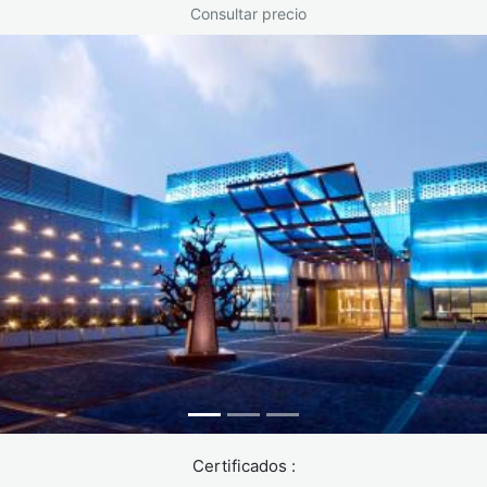
Consultar precio
Prevención y cuidados diarios
para frenar la caída del cabello
Pequeños cambios en la rutina diaria pueden marcar una
diferencia significativa para preservar la salud capilar.
Alimentación: tu mejor aliada
El cabello está formado principalmente por proteínas
(queratina). Una dieta desequilibrada lo debilita antes que
cualquier otro factor. Para fortalecer el pelo desde dentro:
Proteínas: huevos, legumbres, carnes magras y frutos
secos aportan los aminoácidos esenciales.
Hierro: especialmente importante para mujeres.
Certificados :
Presente en carnes rojas, espinacas y lentejas. Su