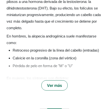
pilosos a una hormona derivada de la testosterona: la
dihidrotestosterona (DHT). Bajo su efecto, los folículos se
miniaturizan progresivamente, produciendo un cabello cada
vez más delgado hasta que el crecimiento se detiene por
completo.
En hombres, la alopecia androgénica suele manifestarse
como:
Retroceso progresivo de la línea del cabello (entradas)
Calvicie en la coronilla (zona del vértice)
Pérdida de pelo en forma de "M" o "U"
En mujeres, los síntomas son distintos:
Ver más
Adelgazamiento difuso del cabello, especialmente en la
raya central
Cabello más fino y frágil
Disminución global de la densidad capilar, sin zonas