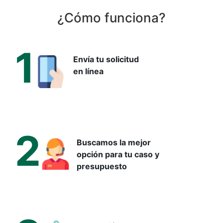
completamente calvas
¿Cómo funciona?
Esta condición evoluciona de forma lenta y progresiva. Por
eso, el tratamiento temprano es clave: cuanto antes se
1
actúa, más posibilidades hay de frenar la caída o incluso
Envía tu solicitud
en línea
revertirla parcialmente.
2
Buscamos la mejor
opción para tu caso y
presupuesto