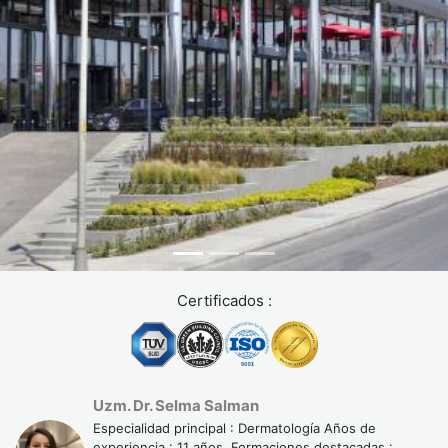
desaparecen generalmente al detener el tratamiento o
ajustar la dosis. No interrumpas el tratamiento por iniciativa
propia: puede anular los resultados obtenidos.
Para el trasplante capilar, la caída temporal postrasplante
("shock capilar") alarma a muchos pacientes. Es
completamente normal y precede al crecimiento definitivo,
que comienza entre el mes 3 y el 6.
Cualquier tratamiento debe realizarse en una clínica
acreditada, bajo supervisión de un especialista que
personalice el protocolo según tu caso concreto.
Certificados :
Uzm. Dr. Selma Salman
Especialidad principal : Dermatología Años de
experiencia : 11 años. Formaciones destacadas :