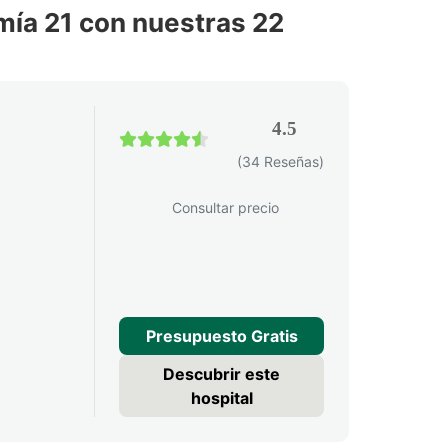
mía 21 con nuestras 22
rquía?
ión.
4.5
4.5 / 5
(34 Reseñas)
Consultar precio
Presupuesto Gratis
Descubrir este
hospital
uar el riesgo fetal mediante otros marcadores