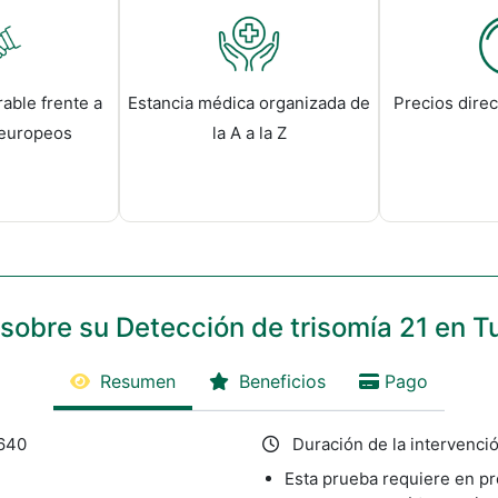
able frente a
Estancia médica organizada de
Precios direc
 europeos
la A a la Z
sobre su Detección de trisomía 21 en T
Resumen
Beneficios
Pago
 640
Duración de la intervenció
Esta prueba requiere en p