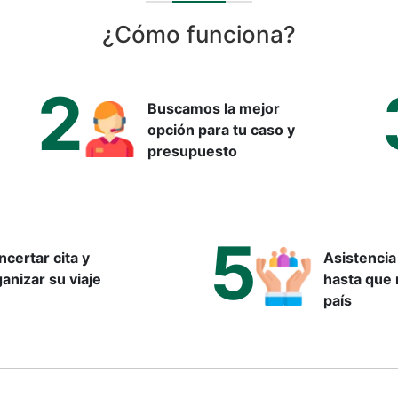
¿Cómo funciona?
own, es una alteración genética caracterizada por la presencia de u
2
mas, las personas con trisomía 21 tienen 47. Esta particularidad gen
Buscamos la mejor
 otro.
opción para tu caso y
n la mayoría de los casos, se produce de forma espontánea durante 
presupuesto
a el cribado prenatal?
se a todas las mujeres embarazadas, especialmente en los siguiente
5
certar cita y
Asistencia
anizar su viaje
hasta que 
país
icas.
sivas.