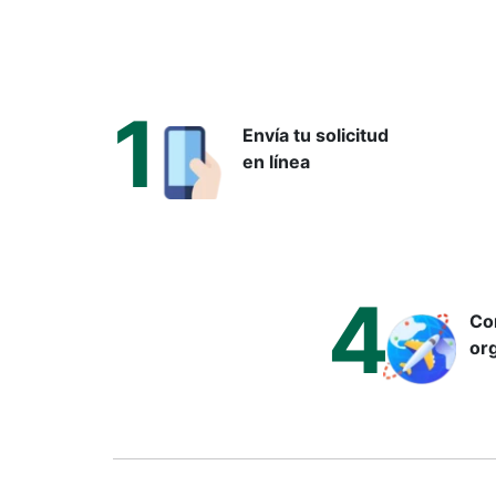
¿Qué es la trisomía 21?
La trisomía 21, también conocida como síndrome de D
1
Mientras que una persona tiene normalmente 46 cromoso
Envía tu solicitud
intelectual, con una gran variabilidad de un individuo a
en línea
La trisomía 21 no es una enfermedad hereditaria y, e
¿En qué casos se recomiend
El cribado prenatal de la trisomía 21 puede proponer
4
Embarazo a partir de las 11 semanas.
Con
org
Edad materna superior a 35 años.
Antecedentes familiares de anomalías cromosóm
Resultados ecográficos sugestivos.
Deseo de una evaluación precoz sin pruebas inva