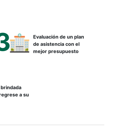
n cromosoma adicional en el par 21.
3
ética puede influir en el desarrollo físico e
Evaluación de un plan
de asistencia con el
la formación de los gametos.
mejor presupuesto
s casos:
 brindada
regrese a su