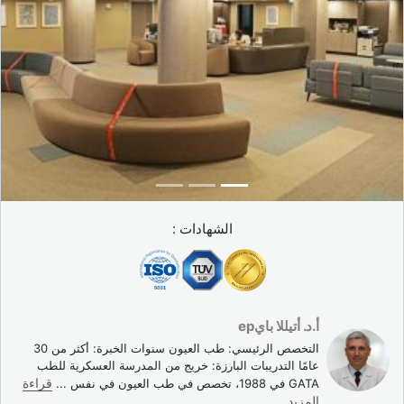
مسبق مع صندوق التأمين أو التعاضدية، تحقق قبل السفر.
الشهادات :
أ.د. أتيللا بايер
التخصص الرئيسي: طب العيون سنوات الخبرة: أكثر من 30
عامًا التدريبات البارزة: خريج من المدرسة العسكرية للطب
GATA في 1988، تخصص في طب العيون في نفس
...
قراءة
المزيد