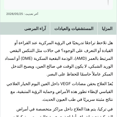
آخر تحديث : 2026/05/25
المزايا
المستشفيات والعيادات
آراء المرضى
هل تلاحظ تراجعًا تدريجيًا في الرؤية المركزية عند القراءة أو
القيادة أو التعرف على الوجوه؟ في حالات مثل التنكس البقعي
المرتبط بالعمر (AMD)، الوذمة البقعية السكرية (DME) أو انسداد
الوريد الشبكي، لا يكون الوقت في صالح العين، ويصبح التدخل
المبكر عاملاً حاسمًا للحفاظ على البصر.
يُعدّ العلاج بحقن مضادات VEGF داخل العين اليوم الخيار العلاجي
القياسي لإبطاء تطور هذه الأمراض وحماية الرؤية المتبقية، مع
نتائج مثبتة سريريًا في طب العيون الحديث.
في تركيا، يتم هذا العلاج داخل مراكز متخصصة في أمراض
الشبكية تحت إشراف أطباء ذوي خبرة عالية، مع بروتوكولات