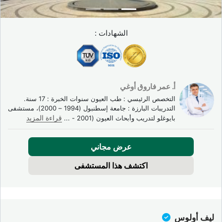
وقد أثبت هذا العلاج تفوقه الواضح على العلاج بالليزر أو العلاجات غير
الفعالة في جميع أمراض الشبكية الرئيسية.
الشهادات :
أبرز نتائج التجارب المرجعية الكبرى:
دراستا ANCHOR وMARINA (رانيبيزوماب، AMD
الرطب):
تثبيت الرؤية لدى أكثر من 94% من الحالات؛ تحسن
ملموس في حدة البصر لدى 30 إلى 40% من المرضى.
أ. عمر فاروق أوغي
دراستا VIVID وVISTA (أفليبيرسيبت، الوذمة البقعية
التخصص الرئيسي : طب العيون سنوات الخبرة : 17 سنة.
السكرية):
تفوق واضح على الليزر، مع مكسب متوسط بلغ
التدريبات البارزة : جامعة إسطنبول (1994 – 2000)، مستشفى
10 أحرف ETDRS خلال عامين.
بايوغلو لتدريب وأبحاث العيون (2001 -
...
قراءة المزيد
التحليلات التلوية لـ Cochrane:
تأكيد الفائدة السريرية عبر
جميع المؤشرات والمركبات.
عرض مجاني
اكتشف هذا المستشفى
المصادر: New England Journal of Medicine، American Journal of
Ophthalmology، الجمعية الأوروبية لطب العيون.
ملاحظة مهمة:
لا يُشفي علاج مضادات VEGF الأمراض الشبكية
ليف أولوس
تمامًا، بل يضبطها بفاعلية. الانتظام في مواعيد العلاج هو العامل