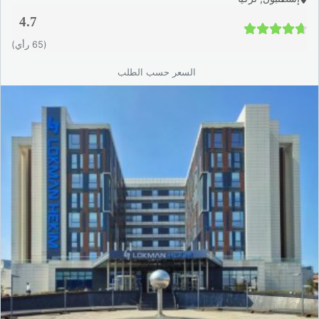
4.7
4.7 / 5
(65 رأي)
السعر حسب الطلب
الفاعلية السريرية: ماذا تقول
الدراسات؟
يُعد علاج مضادات VEGF من أكثر العلاجات دراسةً في طب العيون
الحديث، مع أكثر من 20 عامًا من البيانات السريرية التي تؤكد فعاليته
العالية في إبطاء فقدان البصر والحفاظ على الرؤية المركزية.