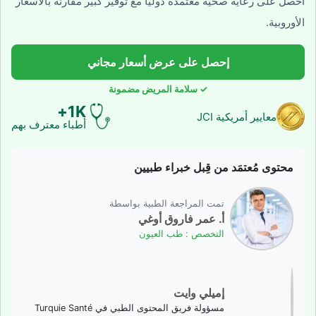
احصل على رعاية صحية معتمدة دولياً مع توفير كبير مقارنة بالأسعار
الأوروبية.
إحصل على عرض أسعار مجاني
✓ سلامة المريض مضمونة
1K+
معايير أمريكية JCI
أطباء معترف بهم
محتوى مُعتمَد من قِبل خبراء طبيين
تمت المراجعة الطبية بواسطة
أ. عمر فاروق أوغي
التخصص : طب العيون
إميلي وايت
مسؤولة فريق المحتوى الطبي في Turquie Santé