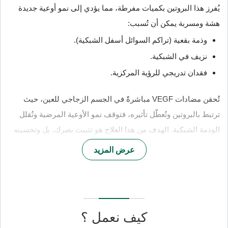
يُفرز هذا البروتين بكميات مفرطة، مما يؤدي إلى نمو أوعية جديدة
هشة ومسربة يمكن أن تُسبب:
وذمة بقعية (تراكم السوائل أسفل الشبكية).
نزيف في الشبكية.
فقدان تدريجي للرؤية المركزية.
تُحقن مضادات VEGF مباشرةً في الجسم الزجاجي للعين، حيث
ترتبط بالبروتين وتُعطّل تأثيره، فتوقف نمو الأوعية المرضية وتُقلل
الوذمة الشبكية. الهدف من هذا العلاج هو تثبيت بصرك، بل وتحسينه
في حالات كثيرة.
عرض المزيد
الأمراض التي يُعالجها حقن مضادات VEGF
يُشار إلى هذا العلاج في عدة حالات شبكية خطيرة:
التنكس البقعي الرطب (AMD)
: شكل متقدم من التنكس
البقعي يسبب نمو أوعية دموية غير طبيعية تحت الشبكية
كيف نعمل ؟
وفقدان الرؤية المركزية.