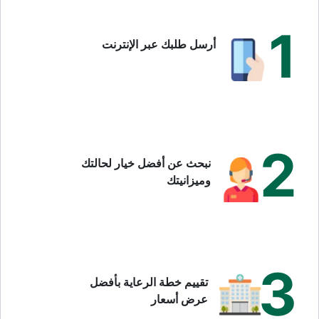
الوذمة البقعية السكرية (DME)
: تجمع سوائل في البقعة
1
الشبكية نتيجة السكري يؤدي إلى تشوش تدريجي في الرؤية
أرسل طلبك عبر الإنترنت
المركزية.
انسداد الوريد الشبكي (RVO)
: انسداد أحد أوردة الشبكية
يسبب نزيفًا وتورمًا وانخفاضًا في الرؤية.
اعتلال الشبكية السكري المتقدم
: مرحلة خطيرة من تلف
الشبكية بسبب السكري مع نمو أوعية غير طبيعية قد تهدد
البصر.
2
نبحث عن أفضل خيار لحالتك
الأوعية الدموية غير الطبيعية في قصر النظر الشديد
: تكوّن
وميزانيتك
أوعية هشة تحت الشبكية في حالات قصر النظر العالي قد
يؤدي إلى نزيف أو فقدان الرؤية.
تُستخدم حقن مضادات VEGF لعلاج التنكس البقعي الرطب والوذمة
البقعية السكرية وانسداد الوريد الشبكي واعتلال الشبكية السكري
3
التكاثري، وذلك من خلال إيقاف نشاط البروتين المسؤول عن نمو
تقييم خطة الرعاية بأفضل
الأوعية غير الطبيعية داخل العين.
عرض أسعار