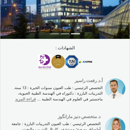
إليك ما يحدث خطوة بخطوة:
قطرات مخدرة موضعية
تُوضع في العين، الإجراء خالٍ تمامًا من
الألم.
تعقيم
سطح العين والجفنين بمحلول البوفيدون اليودي.
وضع جفّان معقم
للإبقاء على العين مفتوحة بلطف.
الشهادات :
الحقن:
يُدخل الطبيب إبرة رفيعة جدًا في الجسم الزجاجي ويُحقن
المركب في 2-3 ثوانٍ.
شطف العين
وإزالة الجفّان. لا حاجة لضمادة أو رقعة.
قياس الضغط داخل العين
بعد الحقن قبل المغادرة.
أ.د. رفعت راسیر
التخصص الرئيسي : طب العيون سنوات الخبرة : 13 سنة.
تغادر العيادة في نفس اليوم. يُلاحظ معظم المرضى فقط بعض
التدريبات البارزة : دكتوراه في الهندسة الطبية الحيوية،
الأجسام الطافية الخفيفة أو احمرارًا طفيفًا، وكلاهما يزول عادةً خلال
ماجستير في العلوم في الهندسة الطبية
...
قراءة المزيد
24 إلى 48 ساعة.
د. متخصص دنیز مارانگوز
كم عدد الجلسات التي أحتاجها؟
التخصص الرئيسي : طب العيون التدريبات البارزة : جامعة
أولوداغ، بورصة؛ مستشفى كارتال للتدريب والبحث،