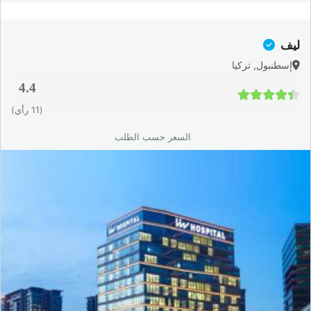
ليف
إسطنبول, تركيا
4.4
4.4 / 5
(11 رأي)
السعر حسب الطلب
كيف تُجرى حقنة مضادات VEGF؟
حقنة Anti-VEGF هي إجراء بسيط وسريع يتم داخل العيادة في بيئة
معقمة، ويستغرق كامل الموعد عادةً بين 20 و30 دقيقة فقط.
خطوات الحقن