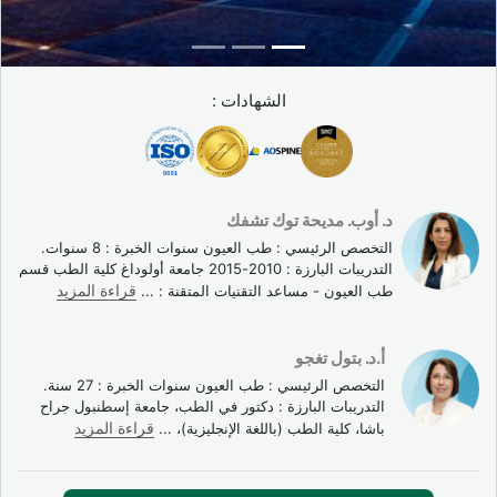
استشارة مجانية عن بُعد مع أخصائي الشبكية قبل السفر
نقل VIP من المطار إلى العيادة (سائق خاص)
إقامة في فنادق شريكة (3 إلى 5 نجوم) قريبة من
الشهادات :
المستشفى
مترجم طبي بلغتك في كل مرحلة
متابعة ما بعد العلاج عن بُعد مع طبيبك المحلي
د. أوب. مديحة توك تشفك
تقرير طبي كامل بلغتك لضمان استمرارية الرعاية
التخصص الرئيسي : طب العيون سنوات الخبرة : 8 سنوات.
التدريبات البارزة : 2010-2015 جامعة أولوداغ كلية الطب قسم
مدة الإقامة الموصى بها
طب العيون - مساعد التقنيات المتقنة :
...
قراءة المزيد
البرنامج
المدة
المحتوى
أ.د. بتول تغجو
التخصص الرئيسي : طب العيون سنوات الخبرة : 27 سنة.
حقنة واحدة
يومان
اليوم 1: الحقن؛ اليوم 2:
التدريبات البارزة : دكتور في الطب، جامعة إسطنبول جراح
(فحوصات سابقة
المراجعة + المغادرة
باشا، كلية الطب (باللغة الإنجليزية)،
...
قراءة المزيد
متوفرة)