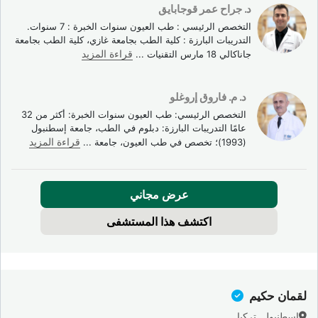
تدهور سريع في الرؤية.
د. جراح عمر قوجابايق
احمرار شديد ومستمر.
التخصص الرئيسي : طب العيون سنوات الخبرة : 7 سنوات.
التدريبات البارزة : كلية الطب بجامعة غازي، كلية الطب بجامعة
حساسية مفرطة للضوء.
جاناكالي 18 مارس التقنيات
...
قراءة المزيد
إفرازات غزيرة من العين.
د. م. فاروق إروغلو
قد تدل هذه الأعراض على التهاب باطن المقلة (Endophthalmitis)
التخصص الرئيسي: طب العيون سنوات الخبرة: أكثر من 32
عامًا التدريبات البارزة: دبلوم في الطب، جامعة إسطنبول
،عدوى داخل العين نادرة الحدوث (أقل من 0.1%) لكنها تستلزم علاجًا
(1993)؛ تخصص في طب العيون، جامعة
...
قراءة المزيد
سريعًا.
المضاعفة
التكرار التقديري
المسار الطبيعي
احمرار العين
شائع
عابر، يزول خلال أيام
عرض مجاني
أجسام طافية
شائع
حميد ومؤقت
اكتشف هذا المستشفى
ارتفاع ضغط العين الطارئ
شائع نسبيًا
يختفي تلقائيًا خلال س
التهاب باطن المقلة
أقل من 0.1%
نادر؛ يستوجب علاجًا عا
انفصال الشبكية
أقل من 0.05%
استثنائي جدًا
لقمان حكيم
إسطنبول, تركيا