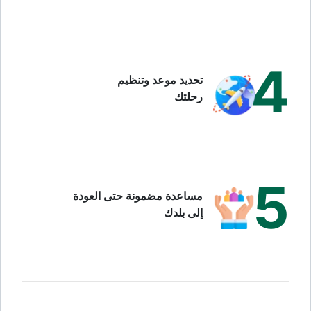
أي مضادات VEGF تُستخدم في تركيا؟
جميع المركبات الرئيسية المعتمدة دوليًا متوفرة في مستشفيات
شريكة مع Turquie Santé في إسطنبول وأنقرة وأنطاليا:
4
تحديد موعد وتنظيم
المركب
الاسم
الاستخدام
تكرار
رحلتك
التجاري
الرئيسي
الحقن
رانيبيزوماب
Lucentis®
AMD، الوذمة
شهري
السكرية،
(مرحلة
انسداد الوريد
التحميل)
5
مساعدة مضمونة حتى العودة
أفليبيرسيبت
Eylea®
AMD، الوذمة
كل 8
إلى بلدك
السكرية،
أسابيع
انسداد الوريد
(بعد
التحميل)
بيفاسيزوماب
Avastin®
استخدام
شهري
خارج