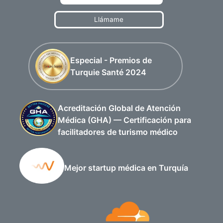
Llámame
¿Cuál es el período a evitar durante su
estancia médica en Turquía?
Especial - Premios de
Generalmente, en agosto y en los períodos de fiestas
Turquie Santé 2024
religiosas como las de sacrificio y el final del mes de
Ramadán, el personal médico se reduce debido a las
vacaciones anuales, por lo que la confirmación de las
Acreditación Global de Atención
citas con buenos médicos en estas fechas resultará
Médica (GHA) — Certificación para
facilitadores de turismo médico
difícil.
Por lo demás, en relación con el clima, en Estambul o
incluso en toda Turquía el clima es templado con
Mejor startup médica en Turquía
temperaturas normales en la estación.
¿Cómo puedo pagar menos por mi billete de