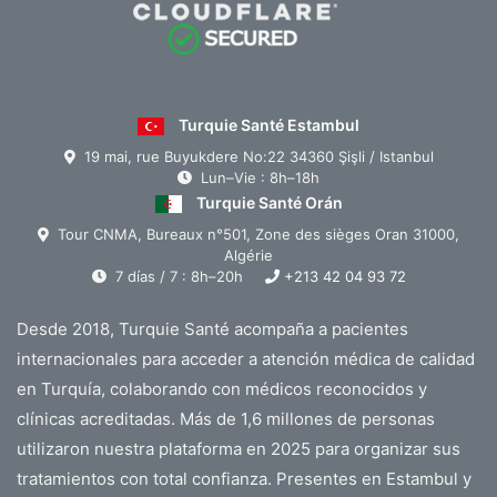
avión a Turquía?
Si está planificando sus cuidados médicos o estéticos
en Estambul, sepa que en esta gran metrópoli de 20
millones de habitantes hay tres aeropuertos para
Turquie Santé Estambul
vuelos comerciales:
19 mai, rue Buyukdere No:22 34360 Şişli / Istanbul
El nuevo mega aeropuerto de Estambul inaugurado
Lun–Vie : 8h–18h
recién en 2019 ubicado en el lado europeo de
Turquie Santé Orán
Estambul.
Tour CNMA, Bureaux n°501, Zone des sièges Oran 31000,
Algérie
El aeropuerto Sabiha Gokcen está ubicado en el lado
7 días / 7 : 8h–20h
+213 42 04 93 72
asiático de Estambul y ofrece más vuelos de bajo
costo a precios bajos.
Desde 2018, Turquie Santé acompaña a pacientes
Y sigue siendo el antiguo aeropuerto Ataturk que
internacionales para acceder a atención médica de calidad
queda reservado sólo para aviones privados y el
en Turquía, colaborando con médicos reconocidos y
traste.
clínicas acreditadas. Más de 1,6 millones de personas
utilizaron nuestra plataforma en 2025 para organizar sus
En cuanto a reservar un vuelo a cualquier país del
tratamientos con total confianza. Presentes en Estambul y
mundo, aquí tienes algunos pequeños consejos: