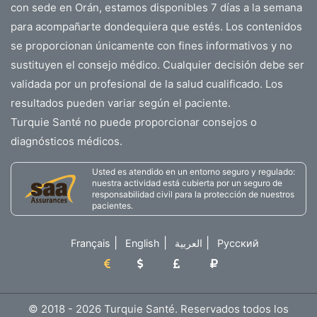
con sede en Orán, estamos disponibles 7 días a la semana
Intente reservar su vuelo al menos 2 meses antes de
para acompañarte dondequiera que estés. Los contenidos
la fecha de su viaje.
se proporcionan únicamente con fines informativos y no
Consulte más comparadores de vuelos y aerolíneas
sustituyen el consejo médico. Cualquier decisión debe ser
de bajo costo de renombre como Pegasus Airlines,
validada por un profesional de la salud cualificado. Los
que es una sucursal de Turquish Airlines.
resultados pueden variar según el paciente.
No compre extras de equipaje facturado de ida y
Turquie Santé no puede proporcionar consejos o
vuelta si no los necesita.
diagnósticos médicos.
No compres tu billete online en horario laboral, sino
Usted es atendido en un entorno seguro y regulado:
después de las 23:00 horas.
nuestra actividad está cubierta por un seguro de
responsabilidad civil para la protección de nuestros
A menudo, si buscas un vuelo desde un teléfono i, tu
pacientes.
tarifa se comparará con otra marca o computadora
porque
|
|
|
Français
English
العربية
Русский
Se considera un cliente con alto poder adquisitivo.
Si está planeando su viaje a Izmir, Antalya o Ankara,
sepa que encontrará aeropuertos muy modernos con
© 2018 - 2026 Turquie Santé. Reservados todos los