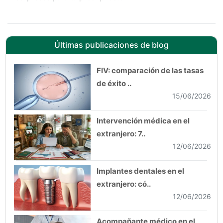
Esta guía es el resultado de los comentarios de
nuestros pacientes en todo el mundo.
Últimas publicaciones de blog
FIV: comparación de las tasas
¿Cómo encontrar su clínica en Turquía?
de éxito ..
15/06/2026
La primera idea que le viene a la cabeza a casi todo el
mundo es ponerse en contacto directo con los
Intervención médica en el
hospitales, donde encontrará sus datos de contacto
extranjero: 7..
online.
12/06/2026
Sigue siendo una forma clásica y en la que
rápidamente aumentará sus límites, si se compara de
Implantes dentales en el
esta manera con contactar con una agencia
extranjero: có..
especializada sin costo como Turkey Health.
12/06/2026
¿Qué más me puede ofrecer Turkey Health en
Acompañante médico en el