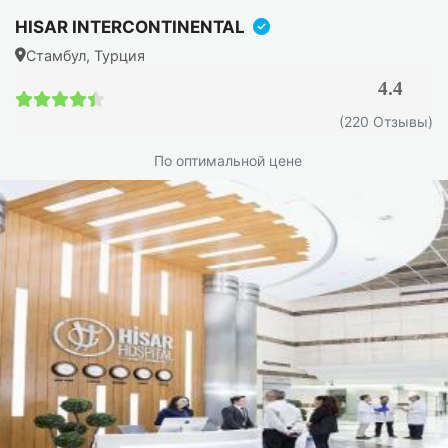
Бугорки, впадины или асимметричный профиль.
HISAR INTERCONTINENTAL
Эстетический дискомфорт, но дыхание не нарушено.
Стамбул, Турция
Думаете, вам подходит эта операция? Обратитесь к
4.4
нашим специалистам в Турции для оценки вашего
4.4 / 5
(220 Отзывы)
случая.
По оптимальной цене