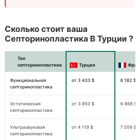
Сколько стоит ваша
Септоринопластика В Турции ?
Тип
септоринопластики
Турция
Фран
Функциональная
от 3 433 $
6 182 $
септоринопластика
Эстетическая
от 3 850 $
6 866 $
септоринопластика
Ультразвуковая
от 4 119 $
7 559 $
септоринопластика