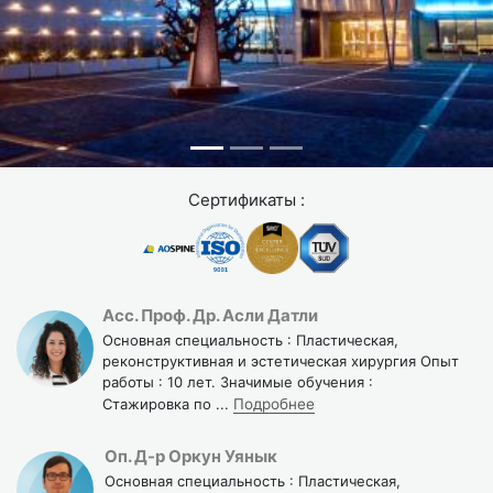
сосредоточились на выздоровлении без забот.
В Turquie Santé вы получите прозрачную смету,
включающую все расходы. Никаких скрытых платежей.
Если при расчёте произойдёт ошибка, будут применены
компенсирующие скидки.
Сертификаты :
Асс. Проф. Др. Асли Датли
Основная специальность : Пластическая,
реконструктивная и эстетическая хирургия Опыт
работы : 10 лет. Значимые обучения :
Стажировка по
...
Подробнее
Оп. Д-р Оркун Уянык
Основная специальность : Пластическая,