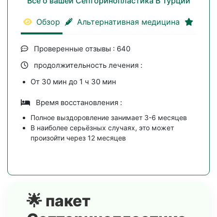
Всё о вашей Септоринопластика В Турции
Обзор
Альтернативная медицина
преи
Проверенные отзывы : 640
продолжительность лечения :
От 30 мин до 1 ч 30 мин
Время восстановления :
Полное выздоровление занимает 3-6 месяцев
В наиболее серьёзных случаях, это может
произойти через 12 месяцев
🌟 пакет