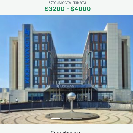
Стоимость пакета
Септоринопластика: кому
$3200 - $4000
стоит обратить внимание на
эту операцию на носу?
Септоринопластика подходит разным людям. Одни
страдают от проблем с дыханием, другие хотят
улучшить внешний вид. Операция эффективна при
искривлениях перегородки, деформациях и
последствиях травм.
Вам может быть полезна эта операция в таких
ситуациях:
Когда затруднено дыхание
Искривленная перегородка или увеличенные турбинаты
создают преграду потоку воздуха. Операция
рекомендуется, если:
Сертификаты :