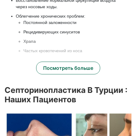
Восстановление нормальной циркуляции воздуха
через носовые ходы.
Облегчение хронических проблем:
Постоянной заложенности
Рецидивирующих синуситов
Храпа
Частых кровотечений из носа
Посмотреть больше
Эстетическое улучшение:
гармоничный, естественный нос
Правильное оформление профиля носа (острый
Септоринопластика В Турции :
кончик, горбинка, асимметрия).
Наших Пациентов
Выпрямление перегородки для улучшения баланса
лица.
Личные результаты, при которых нос выглядит
естественно и неизменно.