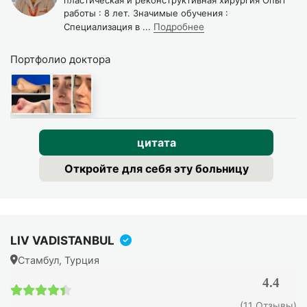
работы : 8 лет. Значимые обучения :
внимательное восстановление. Обычно вы остаетесь в
Специализация в
...
Подробнее
больнице один день. Полное заживление может занять
от 3 месяцев до года в зависимости от индивидуальных
Портфолио доктора
особенностей.
После выхода из анестезии медицинский персонал
контролирует ваше состояние. При местной анестезии
вы можете уехать в тот же день, при общей - на
цитата
следующий день.
Откройте для себя эту больницу
К работе обычно возвращаются через неделю, если
избегать физических нагрузок. Периодические визиты к
хирургу помогают отслеживать процесс
восстановления.
LIV VADISTANBUL
В первые дни возможны слабые боли, незначительные
Стамбул, Турция
выделения и кровь из носа. Эти явления быстро
4.4
проходят, их облегчает приём парацетамола и подобных
4.4 / 5
(11 Отзывы)