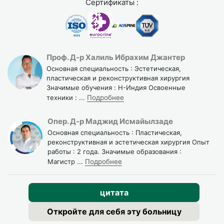
Сертификаты :
Отдыхайте и избегайте серьёзных нагрузок, пока врач
не разрешит.
Квалификация хирургов и
клиник в Турции
Проф. Д-р Халиль Ибрахим Джантер
Основная специальность : Эстетическая,
пластическая и реконструктивная хирургия
Хирурги, с которыми работает Turquie Santé, имеют
Значимые обучения : H-Индия Освоенные
глубокий опыт в
хирургии носа
. Они регулярно
техники :
...
Подробнее
посещают международные конференции, следят за
новыми методами и технологиями. Благодаря работе во
Опер. Д-р Маджид Исмайылзаде
всём мире они применяют самые современные
Основная специальность : Пластическая,
реконструктивная и эстетическая хирургия Опыт
подходы.
работы : 2 года. Значимые образования :
Магистр
...
Подробнее
Мы сотрудничаем только с клиниками высокого уровня,
которые прошли аккредитацию международных
организаций. Это гарантирует соответствие строгим
цитата
стандартам гигиены, безопасности и качества
Откройте для себя эту больницу
обслуживания.