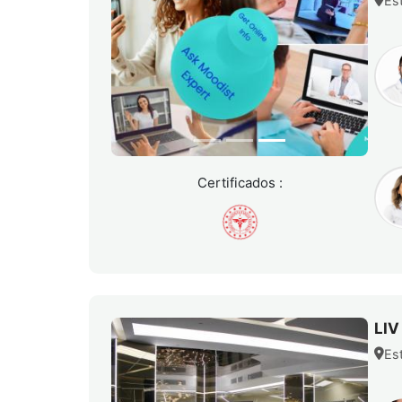
Es
Certificados :
LI
Es