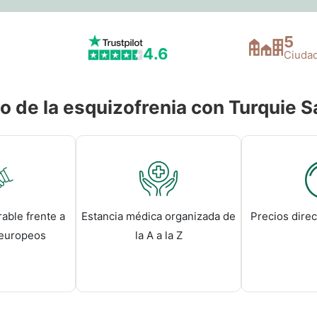
5
4.6
Ciuda
o de la esquizofrenia con Turquie S
able frente a
Estancia médica organizada de
Precios direc
 europeos
la A a la Z