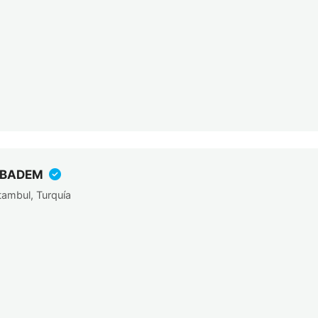
IBADEM
tambul, Turquía