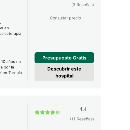
4.7 / 5
(3 Reseñas)
Consultar precio
.
ón en
psicoterapia
Presupuesto Gratis
e 10 años de
a por la
Descubrir este
K en Turquía
hospital
4.4
4.4 / 5
(11 Reseñas)