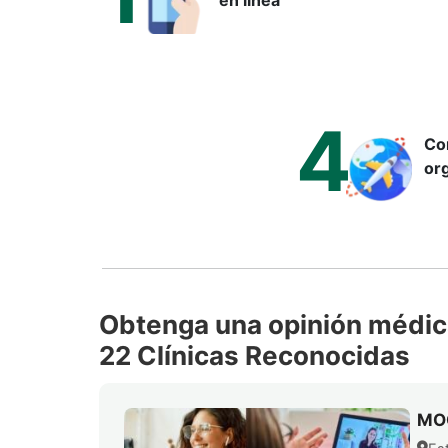
4
Con
org
Obtenga una opinión médica
22 Clínicas Reconocidas
MO