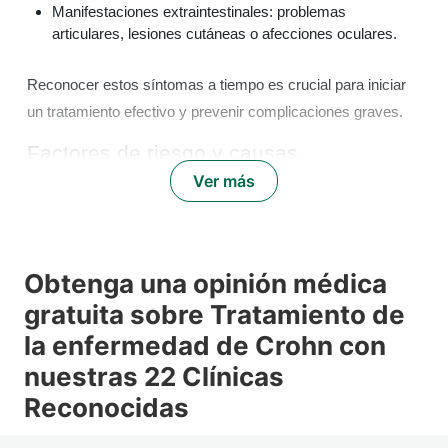
Manifestaciones extraintestinales: problemas
articulares, lesiones cutáneas o afecciones oculares.
Reconocer estos síntomas a tiempo es crucial para iniciar
un tratamiento efectivo y prevenir complicaciones graves.
Factores de riesgo y causas
Ver más
Aunque la causa exacta aún no se conoce completamente,
se sabe que la enfermedad de Crohn surge de una
combinación de:
Factores genéticos y antecedentes familiares.
Obtenga una opinión médica
Alteraciones en la respuesta inmunitaria.
gratuita sobre Tratamiento de
Influencias ambientales y hábitos de vida.
la enfermedad de Crohn con
nuestras 22 Clínicas
Si presentas alguno de estos síntomas, Turquie Santé
Reconocidas
puede conectarte con especialistas en Crohn en Turquía
que evaluarán tu caso de forma integral.