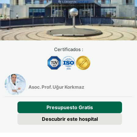
el proceso.
Seguimiento postratamiento:
Consultas virtuales para monitoreo de evolución.
Planes de nutrición y recomendaciones personalizadas.
Evaluación de resultados y ajustes terapéuticos según
Certificados :
necesidad.
Contacta con Turquie Santé y comienza tu tratamiento de
Crohn en Turquía con el respaldo de expertos y una
atención integral.
Asoc. Prof. Uğur Korkmaz
Consejos e instrucciones
Presupuesto Gratis
La enfermedad de Crohn es una enfermedad crónica que
Descubrir este hospital
requiere un seguimiento médico regular y ajustes en el estilo
de vida.