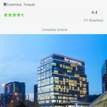
Estambul, Turquía
Tratamientos farmacológicos
4.4
Los médicos turcos utilizan una amplia gama de terapias
4.4 / 5
(11 Reseñas)
según la severidad y tipo de Crohn:
Consultar precio
Medicamentos antiinflamatorios y corticosteroides.
Inmunosupresores que modulan la respuesta del
sistema inmune.
Terapias biológicas innovadoras que atacan la
inflamación de manera específica.
Estas opciones permiten controlar los brotes, reducir la
inflamación y mejorar la función intestinal a largo plazo.
Procedimientos quirúrgicos
Cuando la enfermedad no responde a tratamientos médicos,
puede ser necesaria cirugía. En Turquía, se aplican técnicas
mínimamente invasivas, como la resección de segmentos