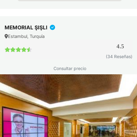
ayudan a detectar la actividad de la enfermedad y a
personalizar el tratamiento.
Pruebas genéticas
: identifican factores hereditarios
que pueden influir en la evolución de la enfermedad.
MEMORIAL ŞIŞLI
Estudios de imagen: resonancia magnética,
tomografía
Estambul, Turquía
computarizada
y ecografía intestinal para valorar
4.5
extensión y gravedad de las lesiones.
4.5 / 5
(34 Reseñas)
Estos exámenes permiten a los especialistas diseñar un
Consultar precio
plan terapéutico individualizado, optimizando la eficacia del
tratamiento y reduciendo riesgos.
Importancia del diagnóstico temprano
Detectar la enfermedad de Crohn a tiempo es clave para:
Evitar complicaciones intestinales graves como
obstrucciones o perforaciones.
Planificar tratamientos farmacológicos o quirúrgicos de