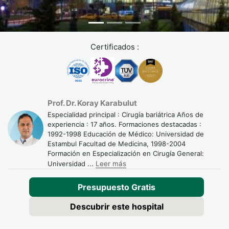
intestinales afectados o la reparación de fístulas,
garantizando una recuperación más rápida y menor impacto
en la vida diaria del paciente.
Certificados :
Terapias complementarias y nutrición
El tratamiento integral incluye:
Planes nutricionales adaptados a la tolerancia intestinal.
Prof. Dr. Koray Karabulut
Suplementos vitamínicos y minerales según
Especialidad principal : Cirugía bariátrica Años de
necesidades específicas.
experiencia : 17 años. Formaciones destacadas :
1992-1998 Educación de Médico: Universidad de
Asesoría en hábitos de vida y estrategias de bienestar
Estambul Facultad de Medicina, 1998-2004
digestivo.
Formación en Especialización en Cirugía General:
Universidad
...
Leer más
Con Turquie Santé, recibirás un enfoque integral que
Presupuesto Gratis
combina tratamiento médico, cirugía avanzada y apoyo
nutricional personalizado.
Descubrir este hospital
Proceso con Turquie Santé