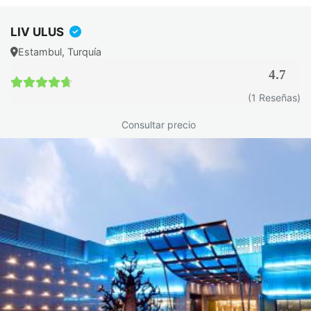
Siga las recomendaciones médicas: tome la medicación
prescrita, acuda a las citas médicas y siga los consejos
LIV ULUS
nutricionales.
Estambul, Turquía
Controle el estrés: El estrés puede empeorar los
síntomas. Las técnicas de relajación y el apoyo
4.7
psicológico pueden ayudar.
4.7 / 5
(1 Reseñas)
Deje de fumar: fumar agrava la inflamación y aumenta el
riesgo de complicaciones.
Consultar precio
Siga una dieta sana y equilibrada: Favorezca la fruta, la
verdura, los cereales integrales y las proteínas magras.
Limite los alimentos grasos, procesados y picantes.
Manténgase físicamente activo: El ejercicio regular
ayuda a mantener una buena salud general y puede
mejorar el bienestar.