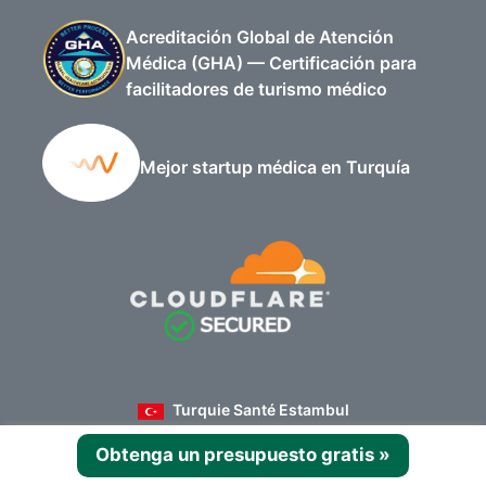
Acreditación Global de Atención
Médica (GHA) — Certificación para
facilitadores de turismo médico
Mejor startup médica en Turquía
Turquie Santé Estambul
19 mai, rue Buyukdere No:22 34360 Şişli / Istanbul
Obtenga un presupuesto gratis
»
Lun–Vie : 8h–18h
Turquie Santé Orán