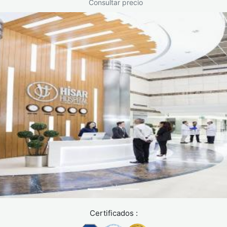
Consultar precio
Durante un TAC, usted estará expuesto a radiaciones
ionizantes. Dado que un TAC recoge información mediante
múltiples proyecciones, la dosis de radiación es superior a
radiografías simples. Sin embargo, es significativamente
menor que tomografía computarizada antigua. La dosis
efectiva típica es de 5 a 10 milisieverts para TC abdominal.
Según la
International Commission on Radiological
Protection
, este nivel de exposición presenta riesgo teórico
mínimo de malignidad a largo plazo, estimado en 73 casos
adicionales por millón de personas expuestas.
Reacciones al contraste:
Si se utiliza contraste intravenoso, pueden ocurrir
reacciones alérgicas leves a graves. Las reacciones leves
incluyen prurito, enrojecimiento cutáneo y náuseas. Las
reacciones graves son raras, ocurriendo en menos del
Certificados :
0.04% de los casos. Incluyen anafilaxia, edema laríngeo y