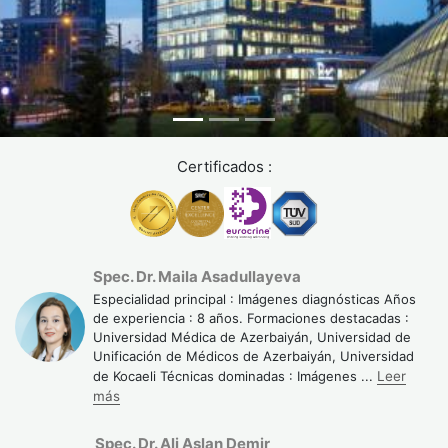
El radiólogo examina cada corte transversal
sistemáticamente. Utiliza ventanas de visualización
específicas para tejido óseo, pulmón, mediastino y
abdomen. Compara hallazgos con estudios previos cuando
están disponibles. Mide lesiones, evalúa densidades
anormales y describe la localización precisa de patología.
Según el American College of Radiology, el tiempo de
Certificados :
interpretación varía entre 20 y 45 minutos según la
complejidad del caso.
Contenido del informe:
Spec. Dr. Maila Asadullayeva
Descripción técnica del estudio realizado y parámetros
Especialidad principal : Imágenes diagnósticas Años
de adquisición
de experiencia : 8 años. Formaciones destacadas :
Universidad Médica de Azerbaiyán, Universidad de
Hallazgos positivos y negativos sistematizados por
Unificación de Médicos de Azerbaiyán, Universidad
región anatómica
de Kocaeli Técnicas dominadas : Imágenes
...
Leer
Mediciones de lesiones con seguimiento de cambios
más
respecto a estudios previos
Spec. Dr. Ali Aslan Demir
Impresión diagnóstica con conclusiones clínicas