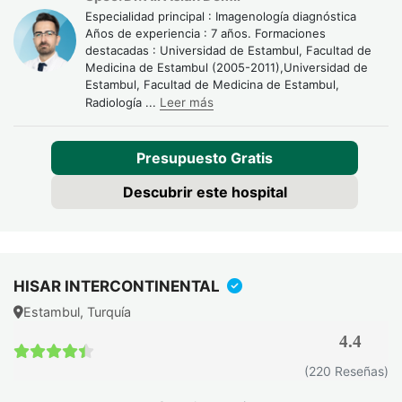
Especialidad principal : Imagenología diagnóstica
relevantes
Años de experiencia : 7 años. Formaciones
Recomendaciones para seguimiento o estudios
destacadas : Universidad de Estambul, Facultad de
complementarios
Medicina de Estambul (2005-2011),Universidad de
Estambul, Facultad de Medicina de Estambul,
Radiología
...
Leer más
El informe del TAC se envía al médico prescriptor en
formato digital en 24 a 48 horas. Para pacientes extranjeros,
Presupuesto Gratis
Turquía ofrece envío de resultados por correo electrónico
seguro con encriptación. Los CD con imágenes DICOM se
Descubrir este hospital
proporcionan para portabilidad internacional.
Complicaciones de un TAC
HISAR INTERCONTINENTAL
Un
TAC puede dar lugar a complicaciones
específicas,
aunque son infrecuentes cuando se sigue el protocolo
Estambul, Turquía
adecuado. La mayoría son prevenibles con medidas de
4.4
precaución.
4.4 / 5
(220 Reseñas)
Exposición a la radiación: