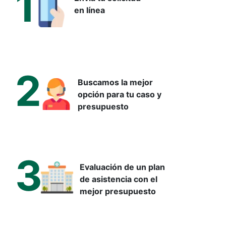
1
en línea
2
Buscamos la mejor
opción para tu caso y
presupuesto
3
Tomografía computarizada
Evaluación de un plan
(TC): ¿Para qué sirve?
de asistencia con el
mejor presupuesto
Su médico en Turquía puede recomendar una
tomografía
computarizada
para múltiples indicaciones clínicas. Esta
prueba diagnóstica es versátil y altamente específica para