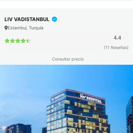
pacientes pediátricos, TC con maniobra de Valsalva para
patología venosa y TC dinámico con múltiples fases
LIV VADISTANBUL
temporales para tumores hipervascularizados.
Estambul, Turquía
La comunicación constante entre técnico y paciente es
4.4
esencial. Los centros acreditados en Turquía cuentan con
4.4 / 5
(11 Reseñas)
sistemas de intercomunicación bidireccional. Esto
tranquiliza al paciente durante el escaneo y permite
Consultar precio
interrumpir si es necesario.
Resultados del TAC
Una vez realizado el TAC, el radiólogo analiza las imágenes
detalladamente. Este proceso requiere experiencia y
formación especializada. El informe final es exhaustivo y
clínicamente relevante.
Proceso de análisis: