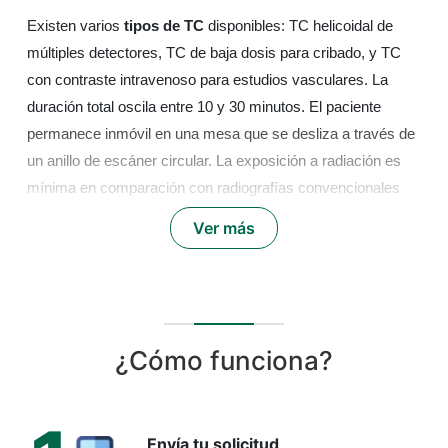
Existen varios
tipos de TC
disponibles: TC helicoidal de
múltiples detectores, TC de baja dosis para cribado, y TC
con contraste intravenoso para estudios vasculares. La
duración total oscila entre 10 y 30 minutos. El paciente
permanece inmóvil en una mesa que se desliza a través de
un anillo de escáner circular. La exposición a radiación es
mínima en comparación con radiografías convencionales
múltiples.
Ver más
En Turquía, los centros de diagnóstico utilizan equipos de
última generación certificados internacionalmente. El
personal técnico recibe capacitación continua en protocolos
europeos y estadounidenses. Esta combinación garantiza
¿Cómo funciona?
resultados confiables para pacientes locales e
internacionales.
Envía tu solicitud