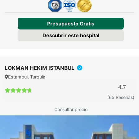
shock. El personal en Turquía está capacitado en manejo de
emergencias y cuenta con medicamentos de resucitación
disponibles.
Presupuesto Gratis
Otras complicaciones potenciales:
Descubrir este hospital
Nefropatía inducida por contraste en pacientes con
insuficiencia renal crónica
Extravasación de contraste con irritación tisular local
LOKMAN HEKIM ISTANBUL
Claustrofobia y ansiedad durante el procedimiento
Estambul, Turquía
Movimiento del paciente causando artefactos que
degradan la imagen.
4.7
4.7 / 5
(65 Reseñas)
En Turquía, los centros acreditados realizan evaluación
Consultar precio
previa exhaustiva. Se obtiene función renal antes de
administrar contraste. Se pregunta sobre alergias previas.
Esto minimiza significativamente el riesgo de
complicaciones graves.