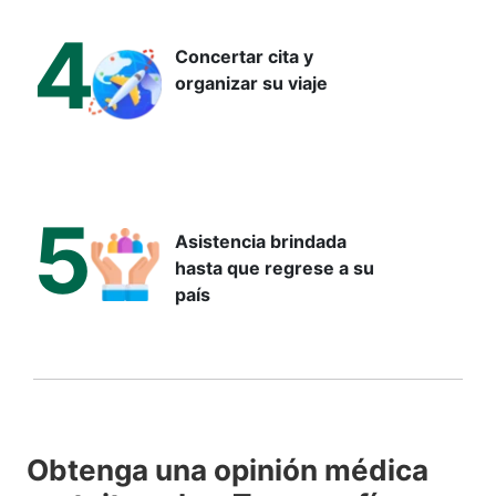
diferentes condiciones.
4
Concertar cita y
Indicaciones principales del TC:
organizar su viaje
Diagnosticar trastornos musculoesqueléticos como
tumores óseos, fracturas complejas y lesiones
articulares
Localizar tumores malignos en pulmones, hígado,
páncreas y riñones con precisión milimétrica
5
Asistencia brindada
Evaluar traumatismos craneoencefálicos, hemorragias
hasta que regrese a su
internas y lesiones de columna vertebral
país
Detectar enfermedades pulmonares crónicas como
enfisema y fibrosis pulmonar idiopática
Guiar procedimientos intervencionistas como biopsias y
drenajes percutáneos
Monitorizar respuesta al tratamiento oncológico
mediante seguimiento seriado
Obtenga una opinión médica