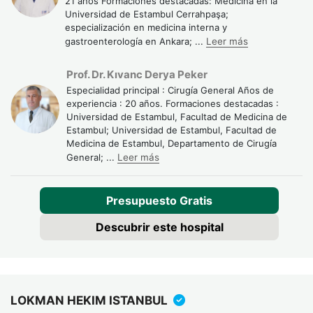
21 años Formaciones destacadas: Medicina en la
condimentados. Una nutricionista especializada en cirugía
Universidad de Estambul Cerrahpaşa;
pancreática ajusta el plan según tolerancia individual.
especialización en medicina interna y
gastroenterología en Ankara;
...
Leer más
Seguimiento médico:
controles mensuales los primeros 3
meses, luego trimestrales el primer año. Se monitorizan
Prof. Dr. Kıvanc Derya Peker
niveles de glucosa, vitaminas liposolubles, función hepática
Especialidad principal : Cirugía General Años de
experiencia : 20 años. Formaciones destacadas :
y renal. Algunos pacientes requieren psicoterapia para
Universidad de Estambul, Facultad de Medicina de
adaptarse a los cambios corporales y la dependencia de
Estambul; Universidad de Estambul, Facultad de
Medicina de Estambul, Departamento de Cirugía
medicación de por vida.
General;
...
Leer más
Testimonios de pacientes muestran que, aunque la
adaptación inicial es difícil (especialmente los primeros 2 a 3
Presupuesto Gratis
meses),la mayoría logra una calidad de vida aceptable con
adherencia al tratamiento. Una paciente de 58 años de
Descubrir este hospital
Bélgica reportó: "Los primeros meses fueron duros, la
diarrea y la fatiga me limitaban mucho. Pero después de 6
meses, con las dosis correctas de insulina y enzimas,
LOKMAN HEKIM ISTANBUL
recuperé energía. No es perfecto, pero vivo bien."