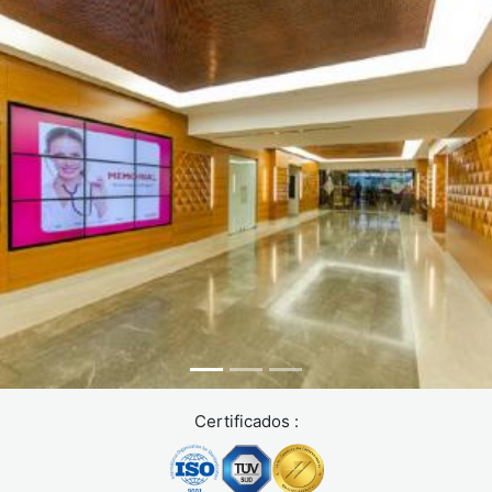
(intestino delgado),permitiendo que los alimentos continúen
su tránsito digestivo.
Paso 5: Cierre.
Se colocan drenajes abdominales para
monitorizar posibles fugas. La incisión se cierra en capas.
La duración total es de 2,5 a 3,5 horas según la complejidad.
Posibles efectos secundarios
de la pancreatectomía total
La pancreatectomía total es una intervención quirúrgica
importante que puede tener diversos efectos secundarios.
Estos varían de una persona a otra y pueden aparecer a
corto, medio o largo plazo.
Corto plazo (primeras 2 semanas):
dolor abdominal,
Certificados :
náuseas, vómitos, distensión abdominal, fatiga importante.
Estos síntomas suelen controlarse con medicación y