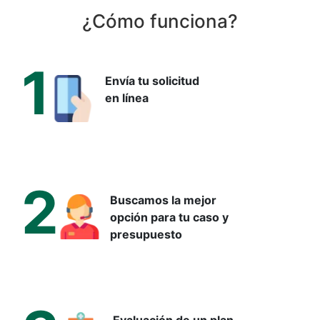
¿Cómo funciona?
1
Envía tu solicitud
en línea
Pancreatectomía total:
objetivos quirúrgicos
2
Buscamos la mejor
La extirpación quirúrgica del páncreas se considera en el
opción para tu caso y
tratamiento del cáncer pancreático. El tipo de operación,
presupuesto
principalmente la pancreatectomía total, se elige en función
de la localización y extensión del tumor.
Los objetivos principales son: (1) resección completa del
tumor con márgenes negativos (R0),(2) extirpación de