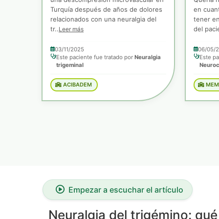
Turquía después de años de dolores
en cuant
relacionados con una neuralgia del
tener en
tr..
del paci
Leer más
03/11/2025
06/05/
Este paciente fue tratado por
Neuralgia
Este pa
trigeminal
Neuroc
ACIBADEM
MEMO
Empezar a escuchar el artículo
Neuralgia del trigémino: qu