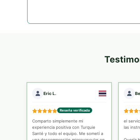
Testimo
Eric L.
Be
Reseña verificada
Comparto simplemente mi
el servi
experiencia positiva con Turquie
las inst
Santé y todo el equipo. Me sometí a
una descompresión microvascular en
Quería h