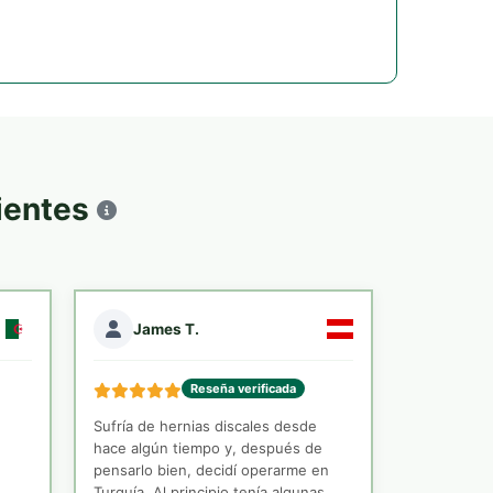
cientes
James T.
Reseña verificada
Sufría de hernias discales desde
hace algún tiempo y, después de
pensarlo bien, decidí operarme en
Turquía. Al principio tenía algunas