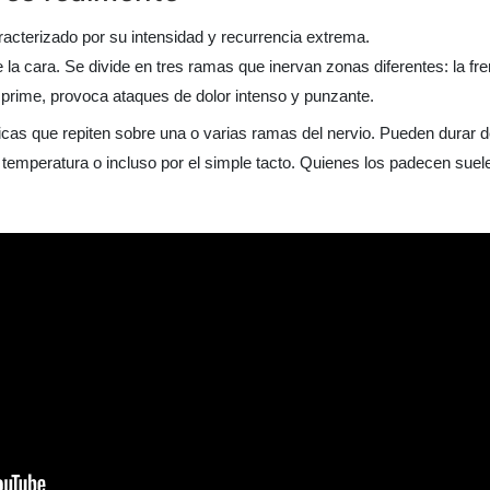
caracterizado por su intensidad y recurrencia extrema.
e la cara. Se divide en tres ramas que inervan zonas diferentes: la fr
prime, provoca ataques de dolor intenso y punzante.
cas que repiten sobre una o varias ramas del nervio. Pueden durar 
mperatura o incluso por el simple tacto. Quienes los padecen suelen