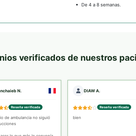
De 4 a 8 semanas.
nios verificados de nuestros pa
nchaieb N.
DIAW A.
Reseña verificada
Reseña verificada
cio de ambulancia no siguió
bien
rucciones
acer lo que más le convenía