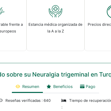
able frente a
Estancia médica organizada de
Precios direc
 europeos
la A a la Z
o sobre su Neuralgia trigeminal en Tur
Resumen
Beneficios
Pago
Reseñas verificadas : 640
Tiempo de recuperació
: