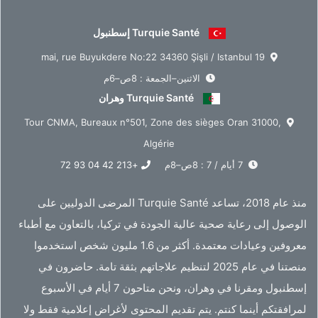
Turquie Santé إسطنبول
19 mai, rue Buyukdere No:22 34360 Şişli / Istanbul
الاثنين–الجمعة : 8ص–6م
Turquie Santé وهران
Tour CNMA, Bureaux n°501, Zone des sièges Oran 31000,
Algérie
7 أيام / 7 : 8ص–8م
+213 42 04 93 72
منذ عام 2018، تساعد Turquie Santé المرضى الدوليين على
الوصول إلى رعاية صحية عالية الجودة في تركيا، بالتعاون مع أطباء
معروفين وعيادات معتمدة. أكثر من 1.6 مليون شخص استخدموا
منصتنا في عام 2025 لتنظيم علاجاتهم بثقة تامة. حاضرون في
إسطنبول ومقرنا في وهران، ونحن متاحون 7 أيام في الأسبوع
لمرافقتكم أينما كنتم. يتم تقديم المحتوى لأغراض إعلامية فقط ولا