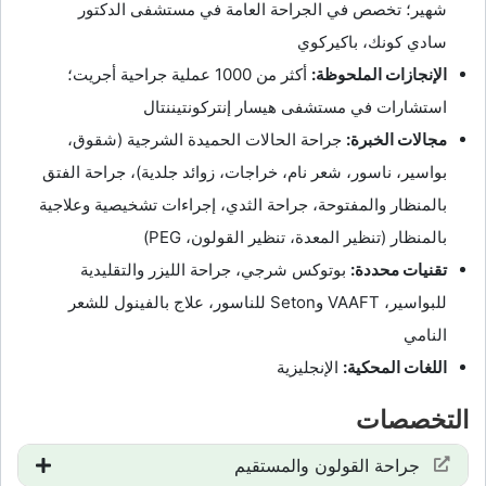
شهير؛ تخصص في الجراحة العامة في مستشفى الدكتور
سادي كونك، باكيركوي
الإنجازات الملحوظة:
أكثر من 1000 عملية جراحية أجريت؛
استشارات في مستشفى هيسار إنتركونتيننتال
مجالات الخبرة:
جراحة الحالات الحميدة الشرجية (شقوق،
بواسير، ناسور، شعر نام، خراجات، زوائد جلدية)، جراحة الفتق
بالمنظار والمفتوحة، جراحة الثدي، إجراءات تشخيصية وعلاجية
بالمنظار (تنظير المعدة، تنظير القولون، PEG)
تقنيات محددة:
بوتوكس شرجي، جراحة الليزر والتقليدية
للبواسير، VAAFT وSeton للناسور، علاج بالفينول للشعر
النامي
اللغات المحكية:
الإنجليزية
التخصصات
جراحة القولون والمستقيم