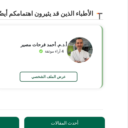
الأطباء الذين قد يثيرون اهتمامكم أيضً
أ.د.م. أحمد فرحات مصير
4 آراء موثقة
عرض الملف الشخصي
أحدث المقالات