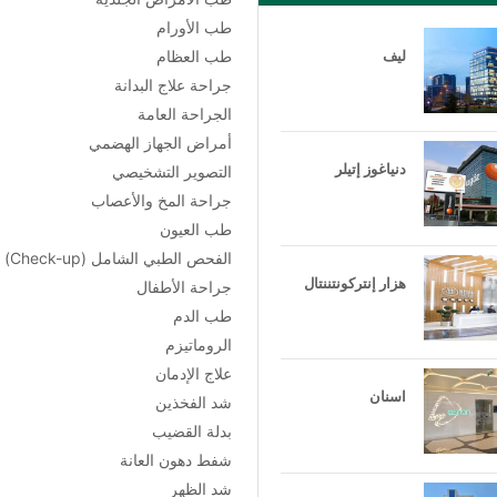
طب الأورام
ليف
طب العظام
جراحة علاج البدانة
الجراحة العامة
أمراض الجهاز الهضمي
دنياغوز إتيلر
التصوير التشخيصي
جراحة المخ والأعصاب
طب العيون
الفحص الطبي الشامل (Check-up)
هزار إنتركونتننتال
جراحة الأطفال
طب الدم
الروماتيزم
علاج الإدمان
اسنان
شد الفخذين
بدلة القضيب
شفط دهون العانة
شد الظهر