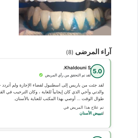
آراء المرضى
(8)
Khaldouni S.
5.0
لقد تم التحقق من رأي المريض
لقد جئت من باريس إلى اسطنبول لقضاء الإجازة ولم أتردد خ
والدتي وأخي الذي كان إيجابياً للغاية ، وكان الترحيب في الق
طوال الوقت ... أوصي بهذا المكتب للعناية بالأسنان.
تم علاج هذا المريض في
ل
تبييض الأسنان