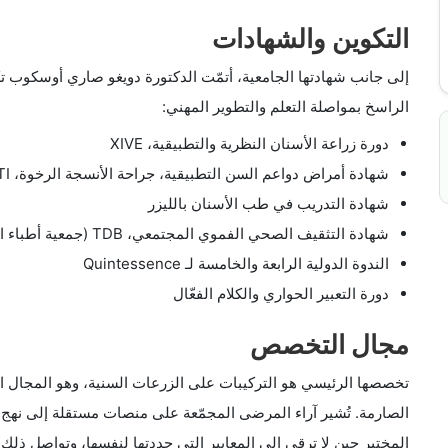
التكوين والشهادات
إلى جانب شهادتها الجامعية، أتمّت الدكتورة دويغو صاري أوسكوب ت
الراسخ بمواصلة التعلم والتطوير المهني:
دورة زراعة الأسنان النظرية والتطبيقية، XIVE
شهادة أمراض دواعم السن التطبيقية، جراحة الأنسجة الرخوة، ITI (الفريق الدولي لزراعة الأسنان)
شهادة التدريب في طب الأسنان بالليزر
شهادة التثقيف الصحي الفموي المجتمعي، TDB (جمعية أطباء الأسنان الأتراك)
الندوة الدولية الرابعة والخامسة لـ Quintessence
دورة التعبير الحواري والكلام الفعّال
مجال التخصص
تخصصها الرئيسي هو التركيبات على الزرعات السنية، وهو المجال ال
الصارمة. تُشير آراء المرضى المجمّعة على منصات مستقلة إلى نهج بالغ
المختبر حين لا ترقى إلى المعايير التي حددتها لنفسها، وتواصل ذلك