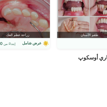
طقم الأسنان
زراعة عظم الفك
عرض شامل
 $
إبتداءً من
صاري أوسكوپ