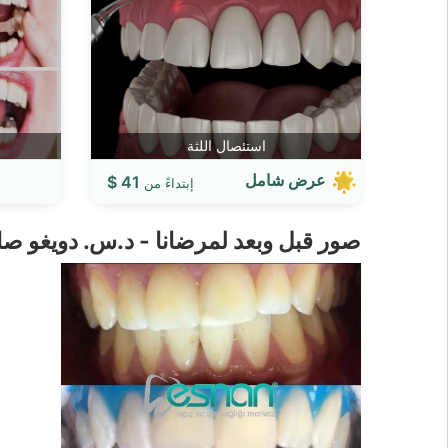
استئصال اللثة
عرض شامل
41 $
إبتداءً من
صور قبل وبعد لمرضانا - د.س. دويغو 