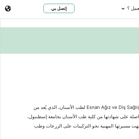
عمل ؟
إتصل بي
تمارس الدكتورة دويغو صاري أوسكوب مهنتها في مركز Esnan Ağız ve Diş Sağlığı Merkezi لطب الأسنان، الذي يُعد من
اصلة على شهادتها من كلية طب الأسنان بجامعة إسطنبول،
هت مسيرتها المهنية نحو التركيبات على الزرعات وطب