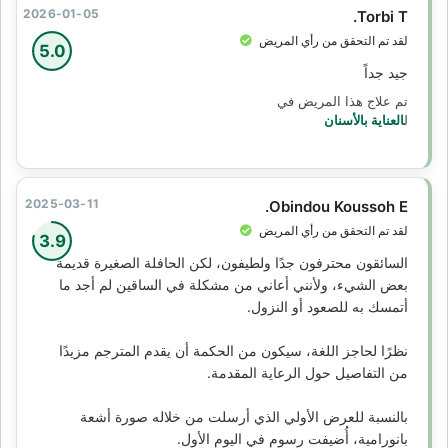
2026-01-05
Torbi T.
لقد تم التحقق من رأي المريض
5.0
جيد جداً
تم علاج هذا المريض في
ل
العناية بالأسنان
2025-03-11
Obindou Koussoh E.
لقد تم التحقق من رأي المريض
3.9
السائقون محترفون جدًا ولطيفون، لكن الحافلة الصغيرة قديمة
بعض الشيء، ولأنني أعاني من مشكلة في الساقين لم أجد ما
أتمسك به للصعود أو النزول.
نظرًا لحاجز اللغة، سيكون من الحكمة أن يقدم المترجم مزيدًا
من التفاصيل حول الرعاية المقدمة.
بالنسبة للعرض الأولي الذي أرسلت من خلاله صورة أشعة
بانورامية، أُضيفت رسوم في اليوم الأول.