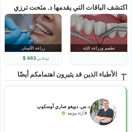
اكتشف الباقات التي يقدمها د. مثحت ترزي
تطعيم وزراعة اللثة
زراعة الأسنان
463 $
إبتداءً من
الأطباء الذين قد يثيرون اهتمامكم أيضًا
د.س. دويغو صاري أوسكوپ
8 آراء موثقة