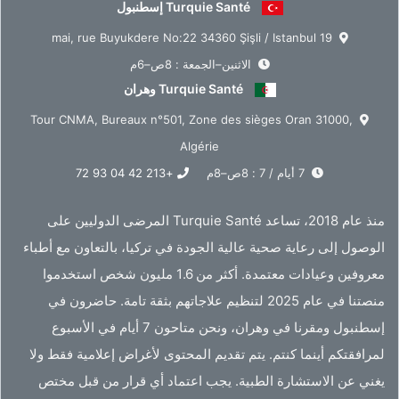
Turquie Santé إسطنبول
19 mai, rue Buyukdere No:22 34360 Şişli / Istanbul
الاثنين–الجمعة : 8ص–6م
Turquie Santé وهران
Tour CNMA, Bureaux n°501, Zone des sièges Oran 31000,
Algérie
7 أيام / 7 : 8ص–8م
+213 42 04 93 72
منذ عام 2018، تساعد Turquie Santé المرضى الدوليين على
الوصول إلى رعاية صحية عالية الجودة في تركيا، بالتعاون مع أطباء
معروفين وعيادات معتمدة. أكثر من 1.6 مليون شخص استخدموا
منصتنا في عام 2025 لتنظيم علاجاتهم بثقة تامة. حاضرون في
إسطنبول ومقرنا في وهران، ونحن متاحون 7 أيام في الأسبوع
لمرافقتكم أينما كنتم. يتم تقديم المحتوى لأغراض إعلامية فقط ولا
يغني عن الاستشارة الطبية. يجب اعتماد أي قرار من قبل مختص