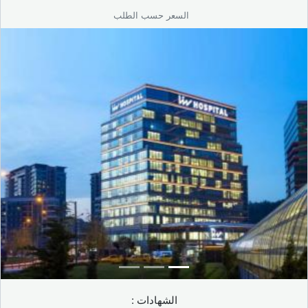
فحوصات شاملة من تخصصات متعددة: روماتيزم، الأمراض
السعر حسب الطلب
الجلدية، الأمراض الصدرية، وغيرها.
تحاليل تصويرية وبيولوجية حديثة ودقيقة.
بدء العلاج المناسب فور ظهور العلامات الأولى.
تشعر بأعراض قد تشير إلى تصلب الجلد؟ تواصل معنا في تركيا
لتقييم شامل وخطة علاجية تناسب حالتك.
الشهادات :