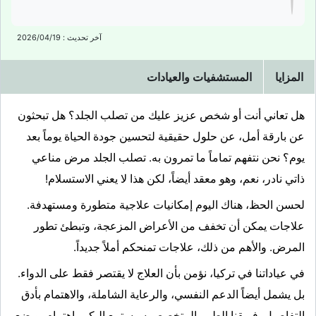
آخر تحديث : 2026/04/19
المزايا
المستشفيات والعيادات
هل تعاني أنت أو شخص عزيز عليك من تصلب الجلد؟ هل تبحثون
عن بارقة أمل، عن حلول حقيقية لتحسين جودة الحياة يوماً بعد
يوم؟ نحن نتفهم تماماً ما تمرون به. تصلب الجلد مرض مناعي
ذاتي نادر، نعم، وهو معقد أيضاً، لكن هذا لا يعني الاستسلام!
لحسن الحظ، هناك اليوم إمكانيات علاجية متطورة ومستهدفة.
علاجات يمكن أن تخفف من الأعراض المزعجة، وتبطئ تطور
المرض. والأهم من ذلك، علاجات تمنحكم أملاً جديداً.
في عياداتنا في تركيا، نؤمن بأن العلاج لا يقتصر فقط على الدواء.
بل يشمل أيضاً الدعم النفسي، والرعاية الشاملة، والاهتمام بأدق
التفاصيل. فريقنا الطبي المتخصص سيستمع إليكم باهتمام، ويضع