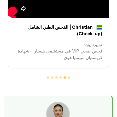
Christian | الفحص الطبي الشامل
(Check-up)
09/01/2026
فحص صحي VIP في مستشفى هيسار - شهادة
كريستيان مبيمبيانغوي