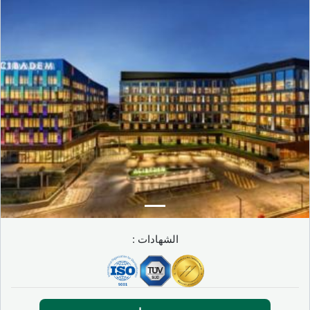
إنسانية وفعالة وخالية من القلق.
النتائج المتوقعة والعودة إلى الحياة
اليومية
رعاية منسقة بشكل جيد في العيادات الشريكة بتركيا تُحدث فرقاً
واضحاً في الحياة اليومية. تصلب الجلد يبقى مرضاً مزمناً، لكن
التحسن ممكن.
الفوائد التي يلاحظها المرضى عادة تشمل:
تراجع في تيبس الجلد والآلام.
تحسن في التنفس والهضم.
حركة أفضل في الحياة اليومية.
الشهادات :
استقرار طويل الأمد يبطئ تطور المرض.
كل تقدم، حتى البسيط، مهم. المتابعة الدورية، سواء عن بُعد أو
بالحضور المباشر، ضرورية لتعديل العلاج ومحافظة على جودة