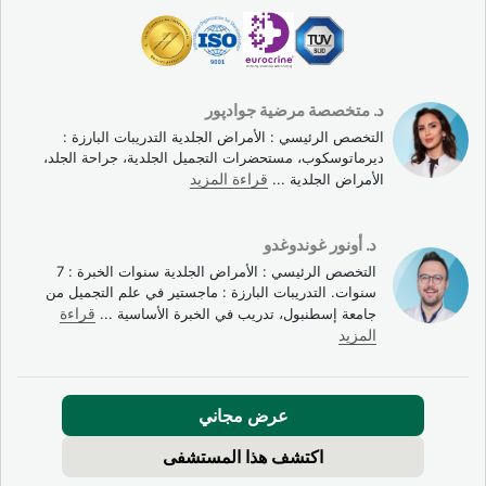
د. متخصصة مرضية جوادپور
العلاجات الطبية المناسبة مع كل حالة
التخصص الرئيسي : الأمراض الجلدية التدريبات البارزة :
ديرماتوسكوب، مستحضرات التجميل الجلدية، جراحة الجلد،
لا يوجد علاج يقضي على تصلب الجلد بشكل نهائي. لكن المراكز
الأمراض الجلدية
...
قراءة المزيد
الطبية في تركيا تقدم رعاية شخصية متعددة التخصصات، بهدف
إبطاء تطور المرض وتخفيف الأعراض وتحسين الراحة.
د. أونور غوندوغدو
التخصص الرئيسي : الأمراض الجلدية سنوات الخبرة : 7
حسب نوع المرض ومساره، قد يصف الأطباء:
سنوات. التدريبات البارزة : ماجستير في علم التجميل من
جامعة إسطنبول، تدريب في الخبرة الأساسية
...
قراءة
مضادات الالتهاب
لتسكين آلام المفاصل والعضلات.
المزيد
أدوية مثبطة للمناعة
(مثل الميثوتريكسات) للحد من فرط
نشاط الجهاز المناعي.
العلاجات البيولوجية
(توسيليزوماب، ريتوكسيماب) في
عرض مجاني
الحالات الشديدة المقاومة.
اكتشف هذا المستشفى