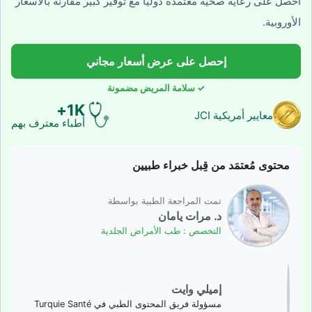
احصل على رعاية صحية معتمدة دولياً مع توفير كبير مقارنة بالأسعار
الأوروبية.
إحصل على عرض أسعار مجاني
✓ سلامة المريض مضمونة
1K+
معايير أمريكية JCI
أطباء معترف بهم
محتوى مُعتمَد من قِبل خبراء طبيين
تمت المراجعة الطبية بواسطة
د. مرات يامان
التخصص : طب الأمراض الجلدية
إميلي وايت
مسؤولة فريق المحتوى الطبي في Turquie Santé