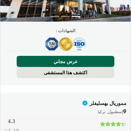
الشهادات :
عرض مجاني
اكتشف هذا المستشفى
مموريال بهسليفلر
إسطنبول, تركيا
4.3
4.3 / 5
(23 رأي)