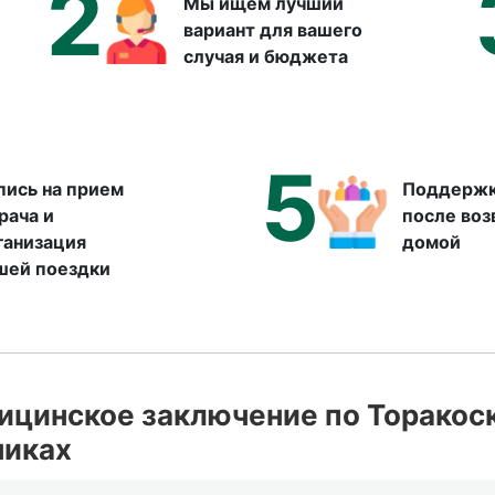
2
Мы ищем лучший
вариант для вашего
случая и бюджета
5
пись на прием
Поддержк
врача и
после во
ганизация
домой
шей поездки
ицинское заключение по Торакос
никах