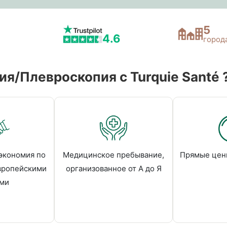
5
4.6
город
я/Плевроскопия c Turquie Santé 
экономия по
Медицинское пребывание,
Прямые цен
вропейскими
организованное от А до Я
ми