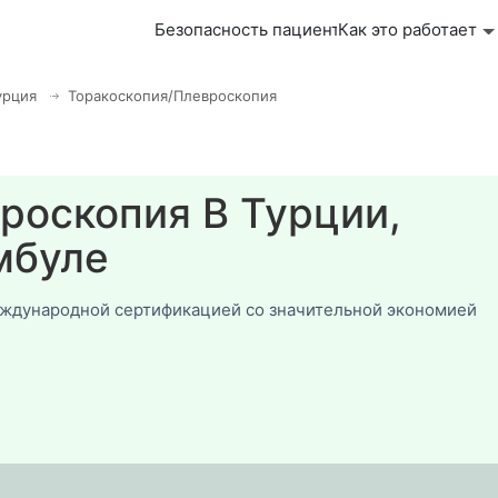
Безопасность пациента
Как это работает
урция
Торакоскопия/Плевроскопия
роскопия В Турции,
мбуле
еждународной сертификацией со значительной экономией