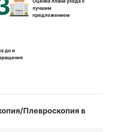
3
Оценка плана ухода с
лучшим
предложением
а до и
звращения
копия/Плевроскопия в