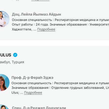
Доц. Лейла Йылмаз Айдын
Основная специальность : Респираторная медицина и пуль
Опыт работы : 24 года. Значимые образования : Университе
Хаджеттепе,
...
Подробнее
 ULUS
амбул, Турция
Проф. Д-р Фераh Эджэ
Основная специальность : Респираторная медицина и пульм
Значимые образования : Отделение грудных заболеваний, Liv
Ulus;
...
Подробнее
Спец. Д-р Реджеп Додургали