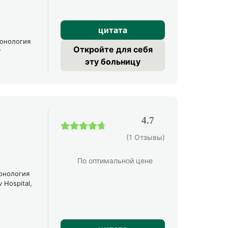
цитата
монология
Откройте для себя
т
эту больницу
4.7
4.7 / 5
(1 Отзывы)
По оптимальной цене
онология
 Hospital,