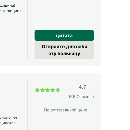
едицина)
по медицине
цитата
Откройте для себя
эту больницу
4.7
4.7 / 5
(65 Отзывы)
По оптимальной цене
онология
ицинская