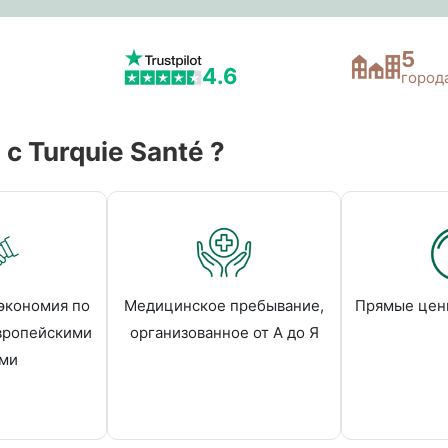
5
4.6
город
c Turquie Santé ?
экономия по
Медицинское пребывание,
Прямые цен
вропейскими
организованное от А до Я
ми