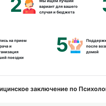
2
Мы ищем лучший
вариант для вашего
случая и бюджета
5
пись на прием
Поддержк
врача и
после во
ганизация
домой
шей поездки
ицинское заключение по Психолог