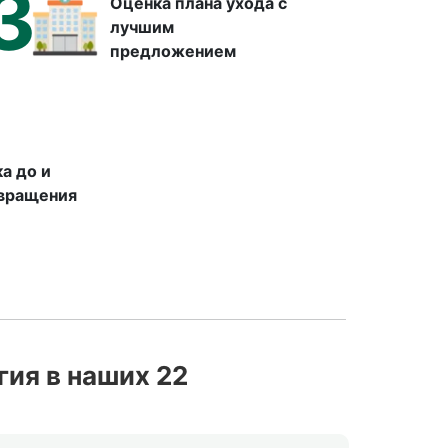
3
Оценка плана ухода с
лучшим
предложением
а до и
звращения
ия в наших 22