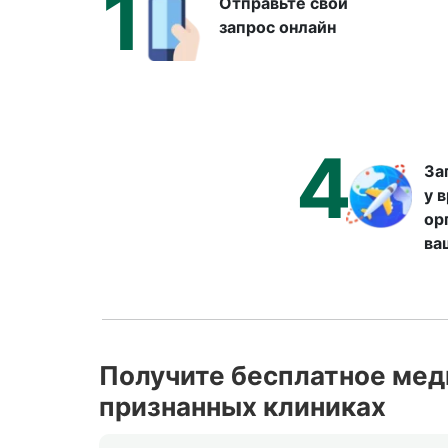
1
Отправьте свой
запрос онлайн
4
За
у 
ор
ва
Получите бесплатное мед
признанных клиниках