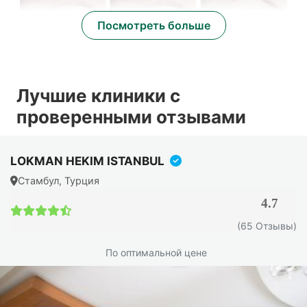
Посмотреть больше
Лучшие клиники с
проверенными отзывами
LOKMAN HEKIM ISTANBUL
Предоперационная
Стамбул, Турция
подготовка к подтяжке лица в
4.7
Турции
(65 Отзывы)
Перед операцией каждый пациент проходит тщательное
По оптимальной цене
обследование. Это не формальность, а необходимость.
Мы предлагаем первую бесплатную
видеоконсультацию, где хирург оценивает ваше лицо,