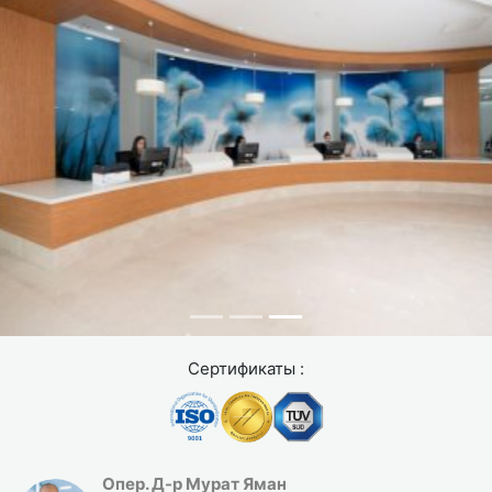
слушает ожидания, объясняет реалистичные
результаты. На этом этапе обсуждаются все детали:
техника, возможные рубцы, время восстановления,
цена.
Затем вы проходите медицинское обследование:
анализы крови, ЭКГ, консультация анестезиолога. Это
гарантирует вашу безопасность. За две недели до
операции прекратите прием антикоагулянтов,
откажитесь от алкоголя и табака. Они влияют на
заживление и увеличивают риск осложнений.
В день операции приезжайте натощак (не ешьте и не
пейте 12 часов). Возьмите с собой удобную одежду,
Сертификаты :
очки солнечные и список всех принимаемых лекарств.
Опер. Д-р Мурат Яман