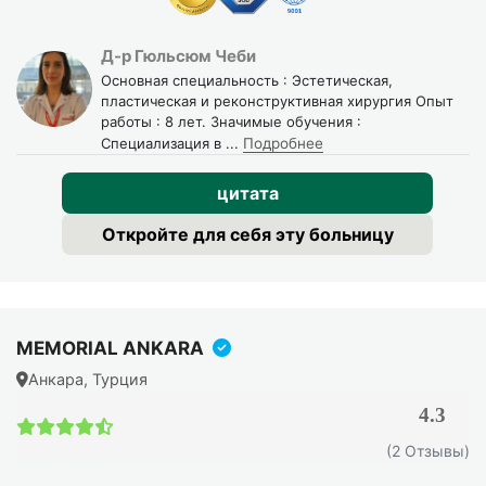
шеи и подбородка.
Д-р Гюльсюм Чеби
Почему подтяжка лица в Турции
Основная специальность : Эстетическая,
доступнее?
пластическая и реконструктивная хирургия Опыт
работы : 8 лет. Значимые обучения :
Более низкая стоимость не означает снижение
Специализация в
...
Подробнее
качества. Она связана с более доступными
цитата
операционными расходами, стоимостью
инфраструктуры и уровнем затрат на медицинские
Откройте для себя эту больницу
услуги по сравнению с Европой. Турецкие клиники также
принимают большое количество международных
пациентов, что позволяет оптимизировать расходы.
MEMORIAL ANKARA
Что обычно входит в стоимость?
Анкара, Турция
Цена может включать:
4.3
консультацию хирурга;
(2 Отзывы)
операцию;