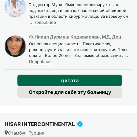
Оп. доктор Мурат Яман специализируется на
подтяжке лица и шеи как части своей обширной
практики в области хирургии лица. За карьеру он
...
Подробнее
Ф. Нихал Дурмуш Коджааслан, МД, Доц.
Основная специальность : Пластическая,
реконструктивная и эстетическая хирургия Годы
опыта : Более 20 лет Значимые образования :
...
Подробнее
цитата
Как проходит подтяжка лица
Откройте для себя эту больницу
в Турции: этапы операции
Операция проводится под общей анестезией. Вы спите,
хирург работает.
HISAR INTERCONTINENTAL
Этап 1: разрезы.
Хирург делает разрезы за ушами и в
Стамбул, Турция