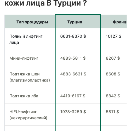
кожи лица В Турции ?
Тип процедуры
Турция
Франци
Полный лифтинг
6631-8370 $
10127 $
лица
Мини-лифтинг
4883-5811 $
8267 $
Подтяжка шеи
4883-6631 $
8608 $
(платизмопластика)
Подтяжка лба
4419-6167 $
8842 $
HIFU-лифтинг
1978-3259 $
5811 $
(нехирургический)