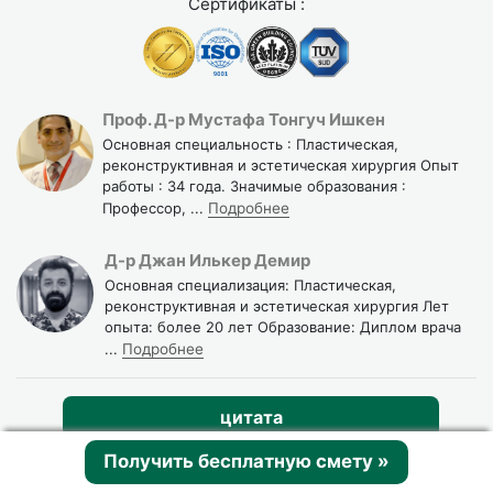
Сертификаты :
Проф. Д-р Мустафа Тонгуч Ишкен
Основная специальность : Пластическая,
реконструктивная и эстетическая хирургия Опыт
работы : 34 года. Значимые образования :
Профессор,
...
Подробнее
Д-р Джан Илькер Демир
Основная специализация: Пластическая,
реконструктивная и эстетическая хирургия Лет
опыта: более 20 лет Образование: Диплом врача
...
Подробнее
цитата
Откройте для себя эту больницу
Получить бесплатную смету
»