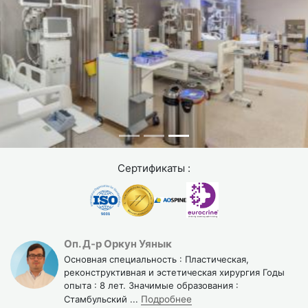
получите на долгие годы.
Пациенты отмечают не только внешние изменения, но и
психологический эффект. "Я вижу себя в зеркале такой,
какой я себя ощущаю", говорят многие. Это возвращает
уверенность в себе.
Наши хирурги используют современные, щадящие
техники, которые обеспечивают естественный
результат без эффекта "натянутого лица". Рубцы
дискретные, часто невидимые. Результат сохраняется
Сертификаты :
7-10 лет, в зависимости от качества кожи, возраста и
образа жизни.
Несколько пациентов поделились своим опытом: Мария
из России ждала 3 года, прежде чем решиться на
Оп. Д-р Оркун Уянык
Основная специальность : Пластическая,
операцию. "Первые две недели были сложные, синяки
реконструктивная и эстетическая хирургия Годы
были везде. Но через месяц я уже видела результат.
опыта : 8 лет. Значимые образования :
Сейчас, через 8 месяцев, я выглядю на 10 лет моложе.
Стамбульский
...
Подробнее