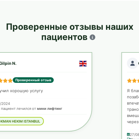
Проверенные отзывы наших
пациентов
Chloé Z.
Проверенный отзыв
Я благодарен доктору Нихалу, который
позаботился обо мне за подъем моего лица, и я
впечатлен своим результатом и
трансформацией, которое у меня было после
вмешательства, синяки исчезли примерно
через ..
Подробнее
27/08/2025