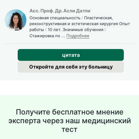
Это стоило ждать", рассказывает она. Петр из
Асс. Проф. Др. Асли Датли
Казахстана выбрал мини-лифтинг: "Восстановление
Основная специальность : Пластическая,
было быстрым, синяки почти не было. Результат не
реконструктивная и эстетическая хирургия Опыт
такой драматичный, как при полном лифтинге, но мне
работы : 10 лет. Значимые обучения :
Стажировка по
...
Подробнее
этого достаточно".
HIFU-лифтинг:
цитата
нехирургическая
Откройте для себя эту больницу
альтернатива подтяжке лица
HIFU (ультразвуковые фокусированные
высокоинтенсивные волны) это инновационная
альтернатива хирургической подтяжке. Без разрезов,
без наркоза, без восстановления.
Получите бесплатное мнение
эксперта через наш медицинский
Процедура работает на глубине 1,5-4,5 мм под кожей,
стимулируя выработку коллагена. Кожа становится
тест
плотнее, подтягивается, появляется естественный