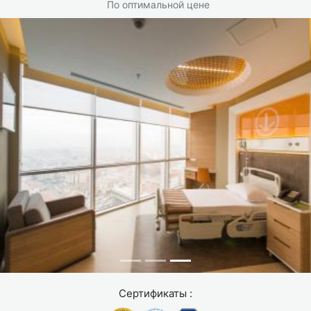
пребывание в клинике (обычно 1 ночь);
По оптимальной цене
послеоперационное наблюдение;
перевязки и контрольные осмотры.
Возможные дополнительные расходы:
авиабилеты;
проживание в отеле;
питание;
трансферы (часто организуются клиникой).
При выборе клиники важно учитывать не только цену,
но и репутацию учреждения, опыт хирурга и наличие
международных сертификатов качества, таких как JCI
или ISO.
Сертификаты :