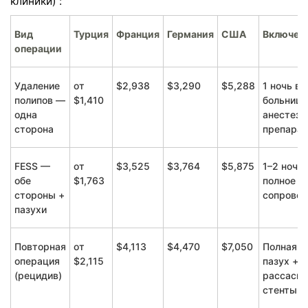
клиники) :
Вид
Турция
Франция
Германия
США
Включен
операции
Удаление
от
$2,938
$3,290
$5,288
1 ночь в
полипов —
$1,410
больнице
одна
анестези
сторона
препара
FESS —
от
$3,525
$3,764
$5,875
1–2 ночи 
обе
$1,763
полное
стороны +
сопрово
пазухи
Повторная
от
$4,113
$4,470
$7,050
Полная р
операция
$2,115
пазух +
(рецидив)
рассасы
стенты