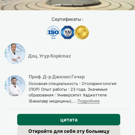
подхода и исключения других заболеваний.
Обратитесь к врачу без промедления, если у вас есть:
Сертификаты :
Резкая полная потеря обоняния без предшествующей
простуды.
Заложенность только с одной стороны носа (требует
исключения других диагнозов).
Доц. Угур Корkmaz
Кровь в носовых выделениях на постоянной основе.
Отёк или боль вокруг глаз, высокая температура.
Проф. Д-р Джелил Гочер
Основная специальность : Отоларингология
(ЛОР) Опыт работы : 23 года. Значимые
образования : Университет Хаджеттепе
(Бакалавр медицины),
...
Подробнее
цитата
Откройте для себя эту больницу