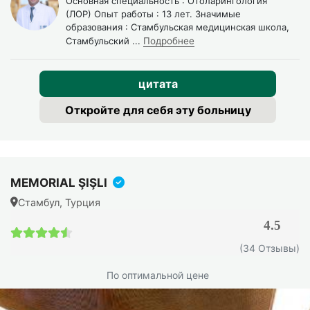
Основная специальность : Отоларингология
антибактериальной терапии.
(ЛОР) Опыт работы : 13 лет. Значимые
образования : Стамбульская медицинская школа,
Распространение полипов в пазухи (решётчатые,
Стамбульский
...
Подробнее
гайморовы, лобные).
цитата
Откройте для себя эту больницу
MEMORIAL ŞIŞLI
Стамбул, Турция
4.5
4.5 / 5
(34 Отзывы)
По оптимальной цене