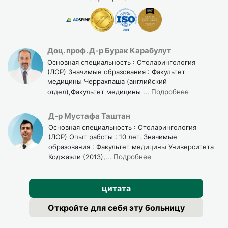
Отказ от алкоголя за 48 часов
Если у вас есть бронхиальная астма, обязательно
сообщите анестезиологу: это влияет на выбор
Доц. проф. Д-р Бурак Карабулут
препаратов для наркоза.
Основная специальность : Отоларингология
Восстановление после
(ЛОР) Значимые образования : Факультет
медицины Черрахпаша (английский
операции: чего ожидать по
отдел),Факультет медицины
...
Подробнее
неделям
Д-р Мустафа Таштан
Основная специальность : Отоларингология
Период
Рекомендации
(ЛОР) Опыт работы : 10 лет. Значимые
образования : Факультет медицины Университета
Коджаэли (2013),
...
Подробнее
1–2
Выписка домой. Небольшая отёчность и
сутки
слизистые выделения — абсолютная
норма. На руки выдаётся подробная
цитата
инструкция
Откройте для себя эту больницу
1-я
Без физических нагрузок и сауны.