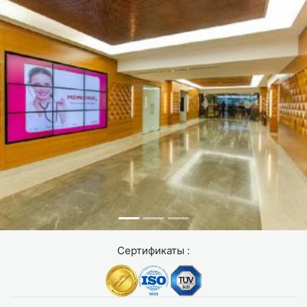
Как проводится
эндоскопическое удаление
полипов (FESS)?
Функциональная эндоскопическая хирургия носа, FESS
(Functional Endoscopic Sinus Surgery), сегодня является
золотым стандартом лечения полипоза во всём мире.
Разрезов на лице нет: всё происходит через
естественные ходы носа.
Ход операции
Этапы операции позволяют увидеть весь процесс
удаления полипов через нос.
Анестезия:
операция проводится под общим
Сертификаты :
наркозом, пациент ничего не чувствует и не помнит
Эндоскоп через нос:
хирург вводит тонкий
эндоскоп с видеокамерой через ноздрю, картинка
выводится на монитор в увеличенном формате