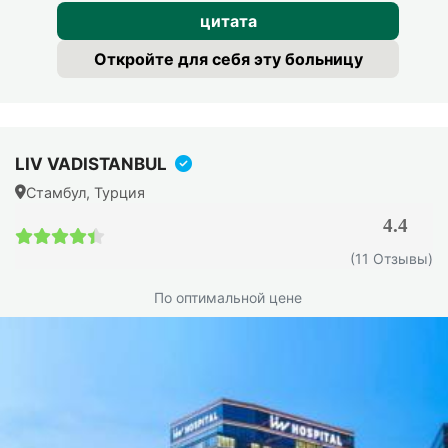
цитата
Удаление полипов и очищение пазух:
с
помощью шейвера (микродебридера) полипы
Откройте для себя эту больницу
аспирируются и бескровно отсекаются; пазухи
очищаются и расширяются для нормальной
вентиляции
Стенты (по показаниям):
в ряде случаев
LIV VADISTANBUL
устанавливаются рассасывающиеся стенты с депо
кортикостероида, они предотвращают сращения и
Стамбул, Турция
снижают риск рецидива
4.4
4.4 / 5
(11 Отзывы)
Продолжительность и госпитализация:
операция
занимает от 30 до 90 минут в зависимости от объёма
По оптимальной цене
поражения. Выписка, через 1–2 дня. Полное
восстановление, в течение двух недель.
Метод петли vs FESS: в чём разница?
Классическое удаление петлёй, старый метод, при
котором хирург срезает полипы механически.