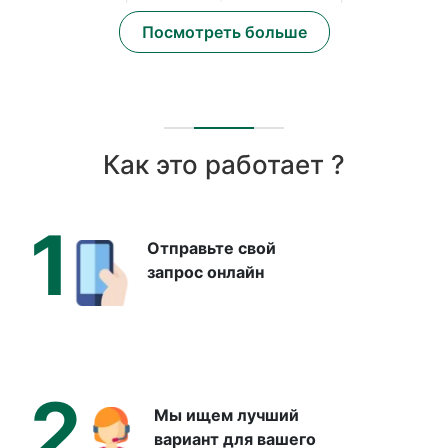
это приводит к разрастанию ткани: чем дольше
Посмотреть больше
сохраняется воспаление, тем больше становятся
полипы.
Почему появляются полипы в
носу?
Как это работает ?
Полипы не возникают «на пустом месте». В основе их
развития почти всегда лежит хроническое воспаление
1
слизистой оболочки, которое со временем приводит к
Отправьте свой
запрос онлайн
разрастанию тканей.
Чаще всего это результат сочетания нескольких
факторов:
Бронхиальная астма:
одно из самых частых
сопутствующих состояний. Астма и полипы связаны
2
единым воспалительным механизмом, поэтому у таких
Мы ищем лучший
пациентов риск рецидива после операции значительно
вариант для вашего