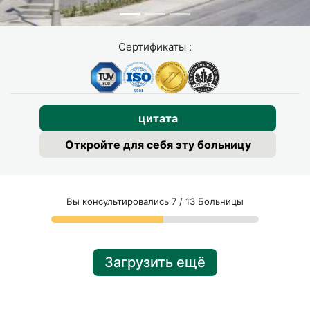
нервов
зрение, расположены рядом с
полипами. Их повреждение
встречается крайне редко, но
Сертификаты :
может вызвать частичную потерю
обоняния или временные
нарушения зрения.
цитата
Рецидив
Несмотря на операцию, в
некоторых случаях полипы могут
Откройте для себя эту больницу
появиться снова.
Не беспокойтесь, такие осложнения встречаются редко.
Вы консультировались 7 / 13 Больницы
Наши опытные хирурги
используют точные техники и
обеспечивают тщательное послеоперационное
наблюдение, чтобы свести риски к минимуму.
Загрузить ещё