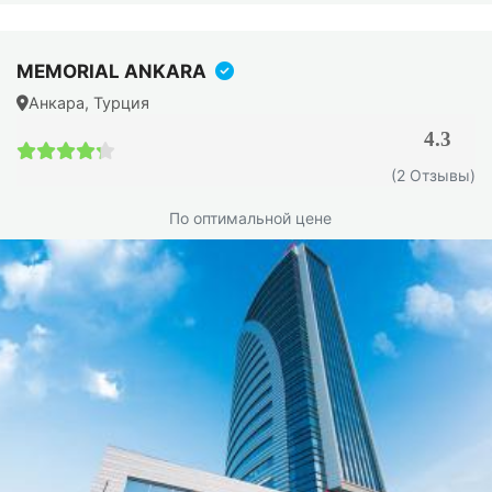
неделя
Промывание носа физраствором —
обязательно, 3–4 раза в день
MEMORIAL ANKARA
2-я
Постепенное возвращение к обычной
Анкара, Турция
неделя
жизни. Дыхание заметно улучшается
4.3
4.3 / 5
(2 Отзывы)
1-й
Начало регулярного применения
месяц
назального кортикостероидного спрея —
По оптимальной цене
ключевой этап профилактики рецидива
3–6
Контрольная эндоскопия у ЛОР-
месяцев
специалиста для оценки состояния
пазух
Самое важное правило:
не прекращайте применение
назального спрея с кортикостероидом через месяц,
потому что «всё прошло». Именно постоянное
использование спреяn, главная защита от рецидива.