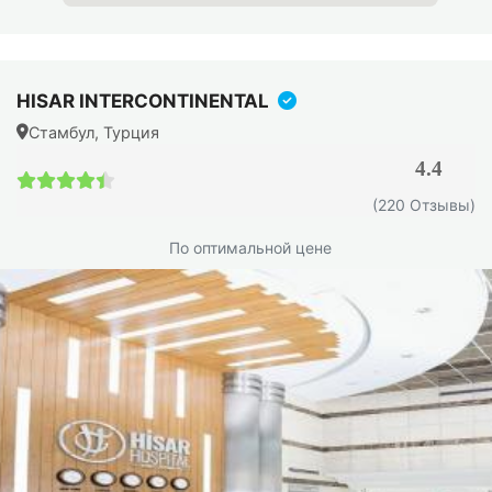
HISAR INTERCONTINENTAL
Стамбул, Турция
4.4
Когда нужна операция, а
4.4 / 5
(220 Отзывы)
когда достаточно лекарств?
По оптимальной цене
Большинство случаев полипоза начинают лечить
консервативно. Операция, это не первый шаг, а
следующий, если медикаменты не справились.
Консервативное лечение
На ранних стадиях назначают
интраназальные
кортикостероидные спреи
(мометазон, флутиказон,
будесонид). Если полипы небольшие и реагируют на