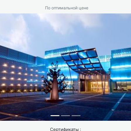
при составлении плана послеоперационного
По оптимальной цене
наблюдения.
Как подготовиться к
операции и что взять с
собой?
Подготовка к FESS не требует ничего экзотического —
стандартный хирургический протокол.
КТ придаточных пазух носа (не МРТ, КТ
информативнее для оценки пазух)
Клинический и биохимический анализ крови +
коагулограмма
ЭКГ и консультация терапевта, при наличии сердечно-
сосудистых заболеваний
Отмена антикоагулянтов и аспирина за 7–10 дней до
операции (по согласованию с врачом)
Сертификаты :