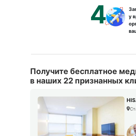
4
За
у 
ор
ва
Получите бесплатное мед
в наших 22 признанных кл
HI
Ст