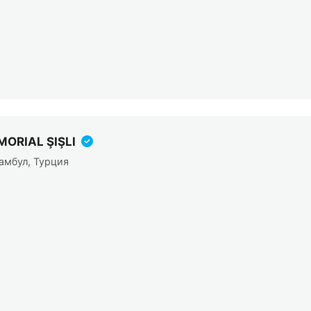
ORIAL ŞIŞLI
амбул, Турция