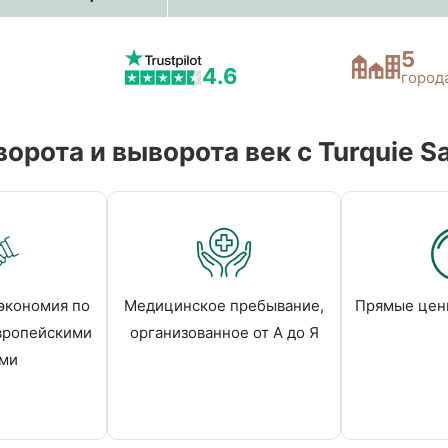
5
4.6
город
орота и выворота век c Turquie Sa
экономия по
Медицинское пребывание,
Прямые цен
вропейскими
организованное от А до Я
ми