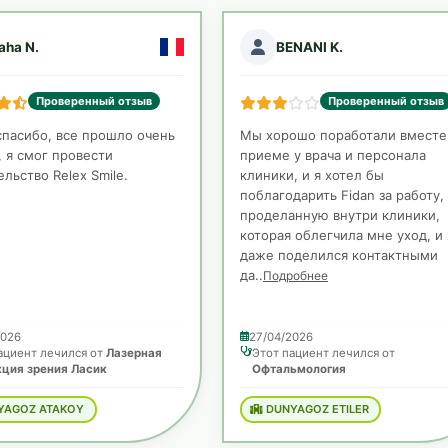
aha N.
BENANI K.
Проверенный отзыв
Проверенный отзыв
спасибо, все прошло очень
Мы хорошо поработали вместе
 я смог провести
приеме у врача и персонала
льство Relex Smile.
клиники, и я хотел бы
поблагодарить Fidan за работу,
проделанную внутри клиники,
которая облегчила мне уход, и 
даже поделился контактными
да..
Подробнее
2026
27/04/2026
ациент лечился от
Лазерная
Этот пациент лечился от
ция зрения Ласик
Офтальмология
YAGOZ ATAKOY
DUNYAGOZ ETILER