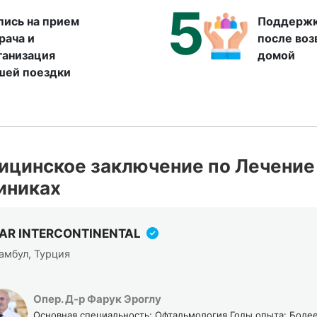
5
пись на прием
Поддержк
врача и
после во
ганизация
домой
шей поездки
ицинское заключение по Лечение 
иниках
SAR INTERCONTINENTAL
амбул, Турция
Опер. Д-р Фарук Эроглу
Основная специальность: Офтальмология Годы опыта: Более