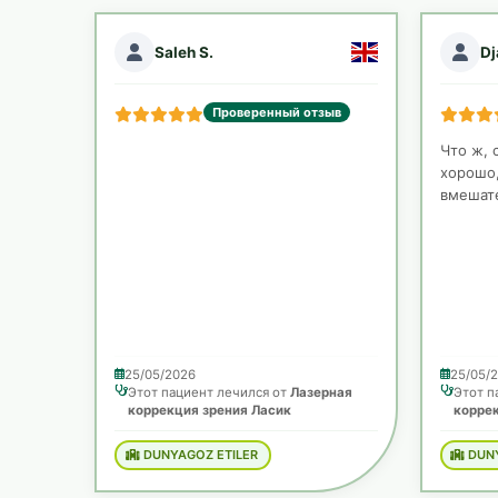
Saleh S.
Dj
Проверенный отзыв
Что ж, 
хорошо,
вмешате
25/05/2026
25/05/
Этот пациент лечился от
Лазерная
Этот п
коррекция зрения Ласик
коррек
DUNYAGOZ ETILER
DUN