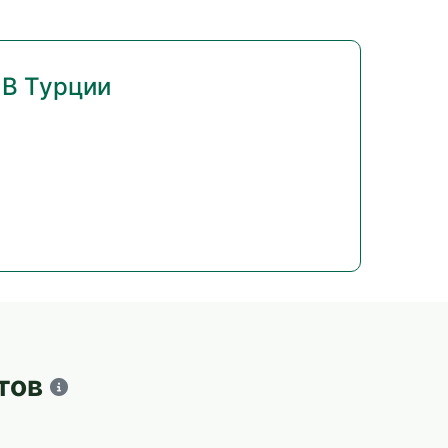
 В Турции
тов