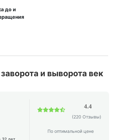
а до и
звращения
заворота и выворота век
4.4
(220 Отзывы)
По оптимальной цене
 32 лет