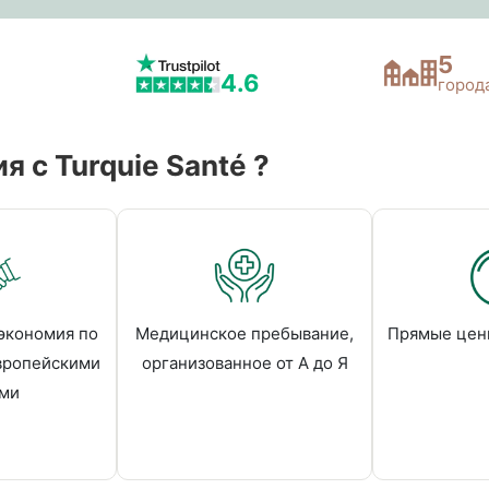
5
4.6
город
 c Turquie Santé ?
экономия по
Медицинское пребывание,
Прямые цен
вропейскими
организованное от А до Я
ми