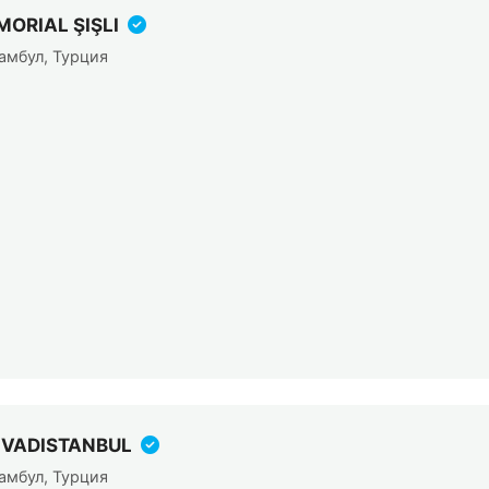
ORIAL ŞIŞLI
амбул, Турция
V VADISTANBUL
амбул, Турция