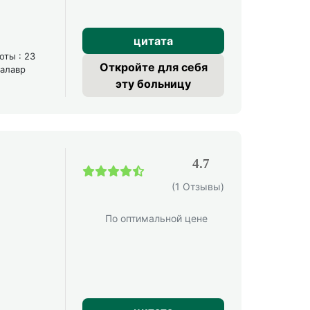
цитата
оты : 23
Откройте для себя
калавр
эту больницу
4.7
(1 Отзывы)
По оптимальной цене
е