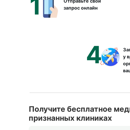
1
Отправьте свой
запрос онлайн
4
За
у 
ор
ва
Получите бесплатное мед
признанных клиниках