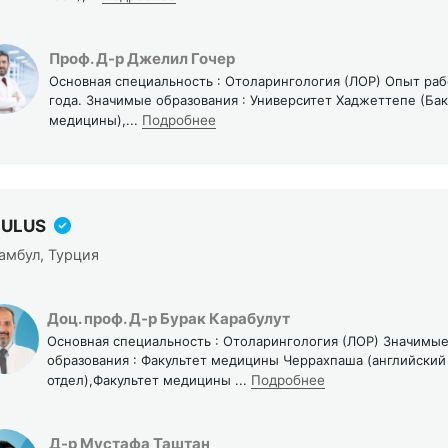
Проф. Д-р Джелил Гочер
Основная специальность : Отоларингология (ЛОР) Опыт раб
года. Значимые образования : Университет Хаджеттепе (Ба
медицины),
...
Подробнее
 ULUS
амбул, Турция
Доц. проф. Д-р Бурак Карабулут
Основная специальность : Отоларингология (ЛОР) Значимы
образования : Факультет медицины Черрахпаша (английский
отдел),Факультет медицины
...
Подробнее
Д-р Мустафа Таштан