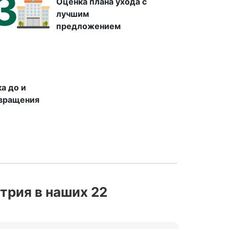
3
Оценка плана ухода с
лучшим
предложением
а до и
звращения
трия в наших 22