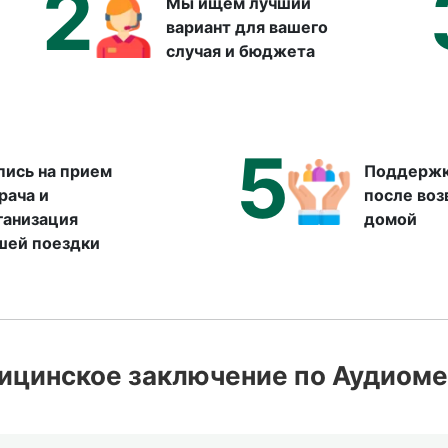
2
Мы ищем лучший
вариант для вашего
случая и бюджета
5
пись на прием
Поддержк
врача и
после во
ганизация
домой
шей поездки
ицинское заключение по Аудиоме