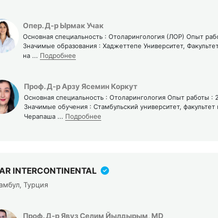
Опер. Д-р Ырмак Учак
Основная специальность : Отоларингология (ЛОР) Опыт рабо
Значимые образования : Хаджеттепе Университет, Факульт
на
...
Подробнее
Проф. Д-р Арзу Ясемин Коркут
Основная специальность : Отоларингология Опыт работы : 2
Значимые обучения : Стамбульский университет, факульте
Черапаша
...
Подробнее
SAR INTERCONTINENTAL
амбул, Турция
Проф. Д-р Явуз Селим Йылдырым, MD