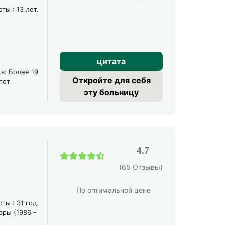
ы : 13 лет.
цитата
а: Более 19
Откройте для себя
тет
эту больницу
4.7
(65 Отзывы)
По оптимальной цене
ы : 31 год.
ары (1986 –