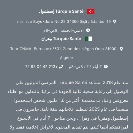
Turquie Santé إسطنبول
19 mai, rue Buyukdere No:22 34360 Şişli / Istanbul
الاثنين–الجمعة : 8ص–6م
Turquie Santé وهران
Tour CNMA, Bureaux n°501, Zone des sièges Oran 31000,
Algérie
7 أيام / 7 : 8ص–8م
+213 42 04 93 72
منذ عام 2018، تساعد Turquie Santé المرضى الدوليين على
الوصول إلى رعاية صحية عالية الجودة في تركيا، بالتعاون مع أطباء
معروفين وعيادات معتمدة. أكثر من 1.6 مليون شخص استخدموا
منصتنا في عام 2025 لتنظيم علاجاتهم بثقة تامة. حاضرون في
إسطنبول ومقرنا في وهران، ونحن متاحون 7 أيام في الأسبوع
لمرافقتكم أينما كنتم. يتم تقديم المحتوى لأغراض إعلامية فقط ولا