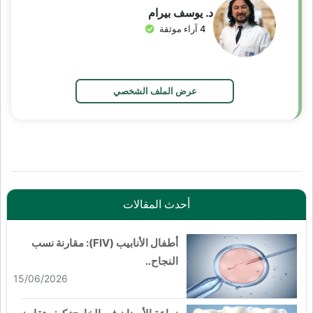
د. يوسف بيرام
4 آراء موثقة
عرض الملف الشخصي
أحدث المقالات
أطفال الأنابيب (FIV): مقارنة نسب
النجاح..
15/06/2026