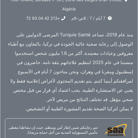
Algérie
7 أيام / 7 : 8ص–8م
+213 42 04 93 72
منذ عام 2018، تساعد Turquie Santé المرضى الدوليين على
الوصول إلى رعاية صحية عالية الجودة في تركيا، بالتعاون مع أطباء
معروفين وعيادات معتمدة. أكثر من 1.6 مليون شخص استخدموا
منصتنا في عام 2025 لتنظيم علاجاتهم بثقة تامة. حاضرون في
إسطنبول ومقرنا في وهران، ونحن متاحون 7 أيام في الأسبوع
لمرافقتكم أينما كنتم. يتم تقديم المحتوى لأغراض إعلامية فقط ولا
يغني عن الاستشارة الطبية. يجب اعتماد أي قرار من قبل مختص
صحي مؤهل. قد تختلف النتائج من مريض لآخر.
لا يمكن لتركيا الصحة تقديم المشورة الطبية أو التشخيص.
تتم رعايتكم ضمن إطار آمن ومنظم، حيث إن نشاطنا مغطى
بتأمين المسؤولية المدنية من أجل حماية مرضانا.