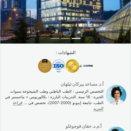
الشهادات :
أ.د. مساعد بيركان ئيلهان
التخصص الرئيسي : الطب الباطني وطب الشيخوخة سنوات
الخبرة : 16 سنة. التدريبات البارزة : بكالوريوس + ماجستير في
الطب، جامعة إينونو (2000-2007)، تخصص في
...
قراءة
المزيد
أ.م.د. حقان قوجوغلو