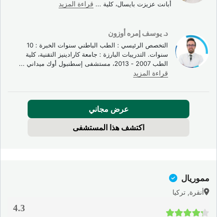
أبانت عزيزت بايسال، كلية
...
قراءة المزيد
د. يوسف إمره أوزون
التخصص الرئيسي : الطب الباطني سنوات الخبرة : 10
سنوات. التدريبات البارزة : جامعة كارادينيز التقنية، كلية
الطب 2007 - 2013، مستشفى إسطنبول أوك ميداني
...
قراءة المزيد
عرض مجاني
اكتشف هذا المستشفى
مموريال
أنقرة, تركيا
4.3