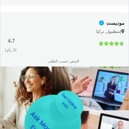
موديست
إسطنبول, تركيا
4.7
4.7 / 5
(3 رأي)
السعر حسب الطلب