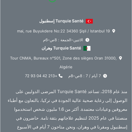
Turquie Santé إسطنبول
19 mai, rue Buyukdere No:22 34360 Şişli / Istanbul
الاثنين–الجمعة : 8ص–6م
Turquie Santé وهران
Tour CNMA, Bureaux n°501, Zone des sièges Oran 31000,
Algérie
7 أيام / 7 : 8ص–8م
+213 42 04 93 72
منذ عام 2018، تساعد Turquie Santé المرضى الدوليين على
الوصول إلى رعاية صحية عالية الجودة في تركيا، بالتعاون مع أطباء
معروفين وعيادات معتمدة. أكثر من 1.6 مليون شخص استخدموا
منصتنا في عام 2025 لتنظيم علاجاتهم بثقة تامة. حاضرون في
إسطنبول ومقرنا في وهران، ونحن متاحون 7 أيام في الأسبوع