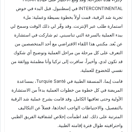
INTERCONTINENTAL في إسطنبول. قبل البدء في خوض
تجربة شد الرقبة، قمت أولاً بخطوة بسيطة وعملية: ملء
استمارة طلب عبر الإنترنت. وقد وفّر لي ذلك الوقت وسمح لي
ببدء العملية بالسرعة التي تناسبني. ثم شاركت في استشارة
عن بُعد. مكنني هذا اللقاء الافتراضي مع أحد المتخصصين من
التعرف على كل مرحلة من مراحل العملية وتوضيح أي شكوك
قد تكون لدي. وأخيراً، سافرت إلى تركيا وأنا مطمئنة وواثقة من
نفسي للخضوع للعملية.
قامت إيما، المنسقة الطبية في Turquie Santé، بمساعدة
المريضة في كل خطوة من خطوات العملية بدءاً من الاستشارة
الأولية وحتى تعافيها الكامل. وقد قامت بشرح عملية شد الرقبة
بالتفصيل، والاحتياطات الواجب اتخاذها، فضلاً عن التكاليف
المترتبة على ذلك. لقد اطمأنت إخلاص لشفافية الفريق الطبي
واحترافيته طوال فترة إقامته الطبية.