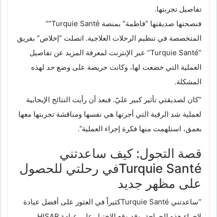
تفاصيل تجربتها.
فنصحتها صديقتها ”فاطمة“ بمنصة Turquie Santé”“
المتخصصة في تنظيم الرحلات العلاجية. اتصلت ”إخلاص“ بفريق
”Turquie Santé“ عبر الإنترنت لمعرفة المزيد عن تفاصيل
العملية التي خضعت لها، وكانت حريصة على وضع حد لهذه
المشكلة.
”كان لصديقتي تأثير كبير عليّ. فبعد أن رأيت النتائج الإيجابية
لعملية شد الرقبة التي أجرتها هي نفسها ومناقشة تجربتها معها
بعمق، استلهمت منها فكرة إجراء العملية“.
قصة التحول: كيف ساعدتني
Turquie Santéفي رحلتي للحصول
على مظهر جديد
”ساعدتني Turquie Santéكثيراً في العثور على أفضل عيادة
لإجراء هذه الجراحة. وقد وقع الاختيار على عيادة HISAR