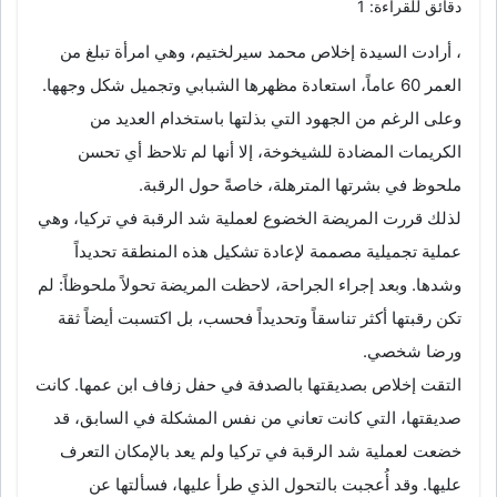
دقائق للقراءة: 1
، أرادت السيدة إخلاص محمد سيرلختيم، وهي امرأة تبلغ من
العمر 60 عاماً، استعادة مظهرها الشبابي وتجميل شكل وجهها.
وعلى الرغم من الجهود التي بذلتها باستخدام العديد من
الكريمات المضادة للشيخوخة، إلا أنها لم تلاحظ أي تحسن
ملحوظ في بشرتها المترهلة، خاصةً حول الرقبة.
لذلك قررت المريضة الخضوع لعملية شد الرقبة في تركيا، وهي
عملية تجميلية مصممة لإعادة تشكيل هذه المنطقة تحديداً
وشدها. وبعد إجراء الجراحة، لاحظت المريضة تحولاً ملحوظاً: لم
تكن رقبتها أكثر تناسقاً وتحديداً فحسب، بل اكتسبت أيضاً ثقة
ورضا شخصي.
التقت إخلاص بصديقتها بالصدفة في حفل زفاف ابن عمها. كانت
صديقتها، التي كانت تعاني من نفس المشكلة في السابق، قد
خضعت لعملية شد الرقبة في تركيا ولم يعد بالإمكان التعرف
عليها. وقد أُعجبت بالتحول الذي طرأ عليها، فسألتها عن