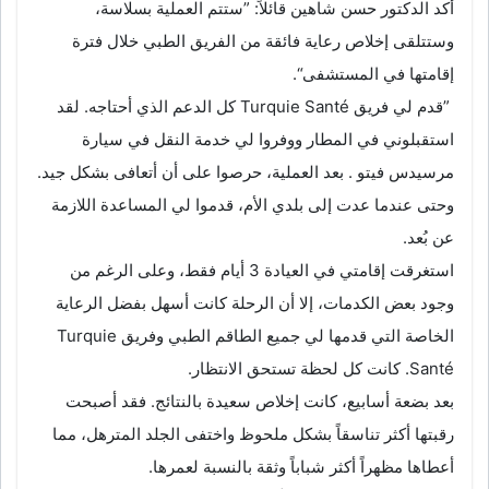
أكد الدكتور حسن شاهين قائلاً: ”ستتم العملية بسلاسة،
وستتلقى إخلاص رعاية فائقة من الفريق الطبي خلال فترة
إقامتها في المستشفى“.
”قدم لي فريق Turquie Santé كل الدعم الذي أحتاجه. لقد
استقبلوني في المطار ووفروا لي خدمة النقل في سيارة
مرسيدس فيتو . بعد العملية، حرصوا على أن أتعافى بشكل جيد.
وحتى عندما عدت إلى بلدي الأم، قدموا لي المساعدة اللازمة
عن بُعد.
استغرقت إقامتي في العيادة 3 أيام فقط، وعلى الرغم من
وجود بعض الكدمات، إلا أن الرحلة كانت أسهل بفضل الرعاية
الخاصة التي قدمها لي جميع الطاقم الطبي وفريق Turquie
Santé. كانت كل لحظة تستحق الانتظار.
بعد بضعة أسابيع، كانت إخلاص سعيدة بالنتائج. فقد أصبحت
رقبتها أكثر تناسقاً بشكل ملحوظ واختفى الجلد المترهل، مما
أعطاها مظهراً أكثر شباباً وثقة بالنسبة لعمرها.