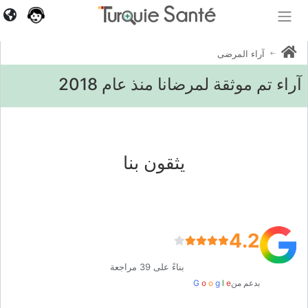
آراء المرضى
آراء تم موثقة لمرضانا منذ عام 2018
يثقون بنا
4.2
بناءً على 39 مراجعة
بدعم من
e
l
g
o
o
G