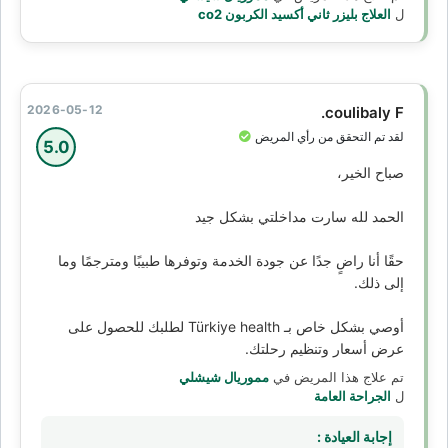
ل
العلاج بليزر ثاني أكسيد الكربون co2
2026-05-12
coulibaly F.
لقد تم التحقق من رأي المريض
5.0
صباح الخير،
الحمد لله سارت مداخلتي بشكل جيد
حقًا أنا راضٍ جدًا عن جودة الخدمة وتوفرها طبيبًا ومترجمًا وما
إلى ذلك.
أوصي بشكل خاص بـ Türkiye health لطلبك للحصول على
عرض أسعار وتنظيم رحلتك.
تم علاج هذا المريض في
مموريال شيشلي
ل
الجراحة العامة
إجابة العيادة :