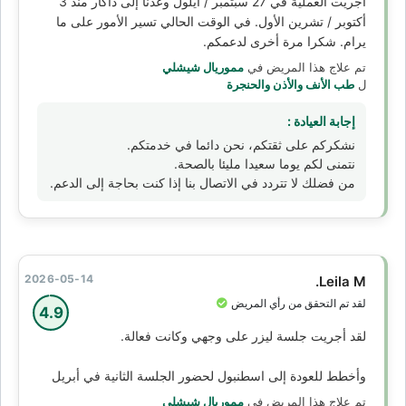
أجريت العملية في 27 سبتمبر / أيلول وعدنا إلى داكار منذ 3
أكتوبر / تشرين الأول. في الوقت الحالي تسير الأمور على ما
يرام. شكرا مرة أخرى لدعمكم.
تم علاج هذا المريض في
مموريال شيشلي
ل
طب الأنف والأذن والحنجرة
إجابة العيادة :
نشكركم على ثقتكم، نحن دائما في خدمتكم.
نتمنى لكم يوما سعيدا مليئا بالصحة.
من فضلك لا تتردد في الاتصال بنا إذا كنت بحاجة إلى الدعم.
2026-05-14
Leila M.
لقد تم التحقق من رأي المريض
4.9
لقد أجريت جلسة ليزر على وجهي وكانت فعالة.
وأخطط للعودة إلى اسطنبول لحضور الجلسة الثانية في أبريل
تم علاج هذا المريض في
مموريال شيشلي