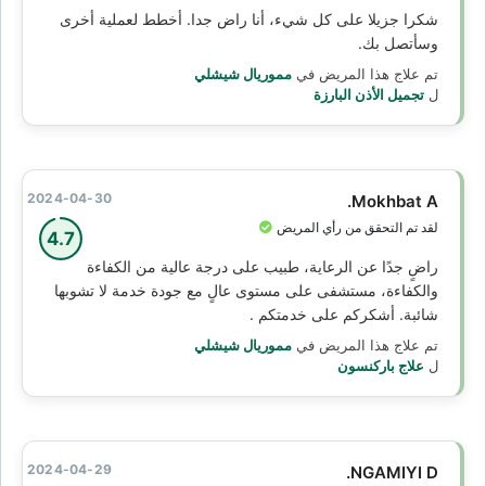
شكرا جزيلا على كل شيء، أنا راض جدا. أخطط لعملية أخرى
وسأتصل بك.
تم علاج هذا المريض في
مموريال شيشلي
ل
تجميل الأذن البارزة
2024-04-30
Mokhbat A.
لقد تم التحقق من رأي المريض
4.7
راضٍ جدًا عن الرعاية، طبيب على درجة عالية من الكفاءة
والكفاءة، مستشفى على مستوى عالٍ مع جودة خدمة لا تشوبها
شائبة. أشكركم على خدمتكم .
تم علاج هذا المريض في
مموريال شيشلي
ل
علاج باركنسون
2024-04-29
NGAMIYI D.