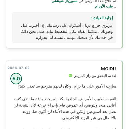
تم علاج هذا المريض في
مموريال شيشلي
ل
طب الأورام
إجابة العيادة :
عزيزي حراج ثريا ، أشكرك على رسالتك. إذا أخبرتنا قبل
وصولك ، يمكننا القيام بكل التخطيط نيابة عنك. نحن دائمًا
في خدمتك لأن صحتك مهمة بالنسبة لنا. بحرارة
2026-07-02
MOIDI I.
لقد تم التحقق من رأي المريض
5.0
سارت الأمور على ما يرام، وكان لديهم مترجم ساعدني كثيرًا.
التقيت بطبيب الأمراض الجلدية لكنه لم يحدد بدقة ما الذي كنت
أعاني منه، ولتوضيح أي غموض قام بإجراء خزعة لأن النتيجة لن
تصل بعد أسبوعين ولكن في هذه الأثناء لن أكون هنا. ووعد
بالاتصال بي عبر البريد الإلكتروني.