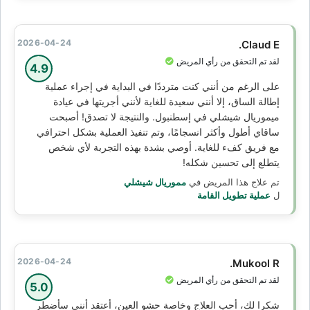
2026-04-24
Claud E.
لقد تم التحقق من رأي المريض
4.9
على الرغم من أنني كنت مترددًا في البداية في إجراء عملية
إطالة الساق، إلا أنني سعيدة للغاية لأنني أجريتها في عيادة
ميموريال شيشلي في إسطنبول. والنتيجة لا تصدق! أصبحت
ساقاي أطول وأكثر انسجامًا، وتم تنفيذ العملية بشكل احترافي
مع فريق كفء للغاية. أوصي بشدة بهذه التجربة لأي شخص
يتطلع إلى تحسين شكله!
تم علاج هذا المريض في
مموريال شيشلي
ل
عملية تطويل القامة
2026-04-24
Mukool R.
لقد تم التحقق من رأي المريض
5.0
شكرا لك، أحب العلاج وخاصة حشو العين، أعتقد أنني سأضطر