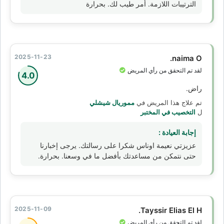
الترتيبات اللازمة. أمر طيب لك. بحرارة
2025-11-23
naima O.
لقد تم التحقق من رأي المريض
4.0
راض.
تم علاج هذا المريض في
مموريال شيشلي
ل
التخصيب في المختبر
إجابة العيادة :
عزيزتي نعيمة اوناس شكرا على رسالتك. يرجى إخبارنا
حتى نتمكن من مساعدتك بأفضل ما في وسعنا. بحرارة.
2025-11-09
Tayssir Elias El H.
لقد تم التحقق من رأي المريض