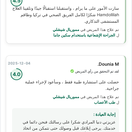
4.5
سارت الأمور على ما يرام ، واستقبلنا استقبالًا جيدًا وتلقينا العلاج
Hamdollilah شكرًا لكامل الفريق الصحي في تركيا وطاقم
المستشفى التذكاري.
تم علاج هذا المريض في
مموريال شيشلي
ل
الجراحة الإشعاعية باستخدام سكين جاما
2025-12-04
Dounia M.
لقد تم التحقق من رأي المريض
4.0
حصلت على استشارة طبية فقط ، وسأعود لإجراء عملية
جراحية.
تم علاج هذا المريض في
مموريال شيشلي
ل
طب الأعصاب
إجابة العيادة :
عزيزتي دنيا المرادي شكرا على رسالتك فنحن دائما في
خدمتك. يرجى إبلاغك قبل وصولك حتى نتمكن من اتخاذ