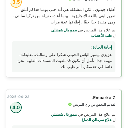
3.5
أطباء جيدون ، لكن المشكلة هي أنه حتى يومنا هذا لم أتلق
تقرير ابني باللغة الإنجليزية ، بينما أعادت نبيلة من تركيا سانتي ،
وهي مفيدة جدًا حقًا ، إطلاقها عدة مرات
تم علاج هذا المريض في
مموريال شيشلي
ل
طب الأعصاب
إجابة العيادة :
عزيزي تيسير الياس الحنيني شكرا على رسالتك. تعليقاتك
مهمة جدا. نأمل أن تكون قد تلقيت المستندات الطبية. نحن
دائما في خدمتكم. أمر طيب لك
2025-04-22
Embarka Z.
لقد تم التحقق من رأي المريض
4.0
تم علاج هذا المريض في
مموريال شيشلي
ل
علاج سرطان الدماغ