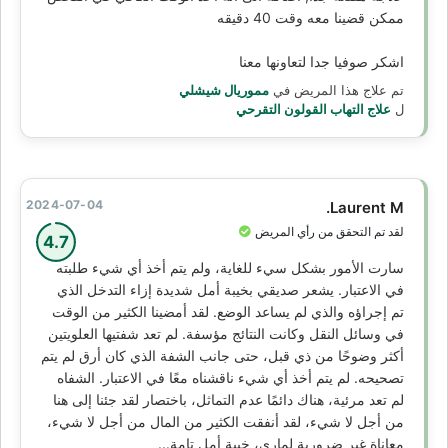
ممكن قضينا معه وقت 40 دقيقه
اشكر صوفيا جدا لتعاونها معنا
تم علاج هذا المريض في
مموريال شيشلي
ل
علاج التهاب القولون التقرحي
2024-07-04
Laurent M.
لقد تم التحقق من رأي المريض
4.7
سارت الأمور بشكل سيء للغاية، ولم يتم أخذ أي شيء طلبته
في الاعتبار. يشعر صديقي بخيبة أمل شديدة إزاء التدخل الذي
تم إجراؤه والذي لم يساعد الوضع. لقد أمضينا الكثير من الوقت
في وسائل النقل وكانت النتائج مؤسفة. لم تعد شفتيها العلويتين
أكثر وضوحًا من ذي قبل، حتى جانب الشفة الذي كان أرق لم يتم
تصحيحه. لم يتم أخذ أي شيء ناقشناه معًا في الاعتبار. الشفاه
لم تعد مرئية، هناك دائمًا عدم التماثل، باختصار لقد جئنا إلى هنا
من أجل لا شيء، لقد أنفقت الكثير من المال من أجل لا شيء،
معاناة غير ضرورية لماري، خيبة أمل تامة...