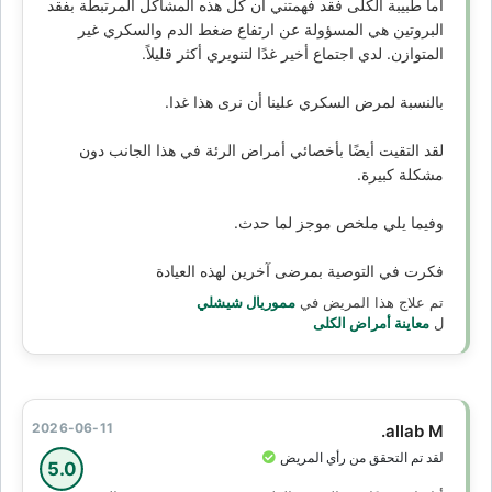
أما طبيبة الكلى فقد فهمتني أن كل هذه المشاكل المرتبطة بفقد
البروتين هي المسؤولة عن ارتفاع ضغط الدم والسكري غير
المتوازن. لدي اجتماع أخير غدًا لتنويري أكثر قليلاً.
بالنسبة لمرض السكري علينا أن نرى هذا غدا.
لقد التقيت أيضًا بأخصائي أمراض الرئة في هذا الجانب دون
مشكلة كبيرة.
وفيما يلي ملخص موجز لما حدث.
فكرت في التوصية بمرضى آخرين لهذه العيادة
تم علاج هذا المريض في
مموريال شيشلي
ل
معاينة أمراض الكلى
2026-06-11
allab M.
لقد تم التحقق من رأي المريض
5.0