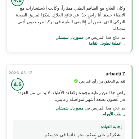
وكان العلاج مع الطاقم الطبي ممتازاً، وكانت الاستشارات مع
الأطباء جيدة. أنا راضٍ جدًا عن نتائج العلاج. شكرًا لفريق الصحة
التركي الذي ضمن أن إقامتي الطبية في تركيا مرت دون أدنى
مشكلة.
تم علاج هذا المريض في
مموريال شيشلي
ل
عملية تطويل القامة
2026-03-17
arbadji Z.
لقد تم التحقق من رأي المريض
4.5
راضٍ جدًا عن رعاية وجودة وكفاءة الأطباء. لا بد لي من العودة
في غضون بضعة أشهر لمواصلة رعايتي.
تم علاج هذا المريض في
مموريال شيشلي
ل
طب الأورام
إجابة العيادة :
نشكركم على ثقتكم، نحن دائما في خدمتكم.