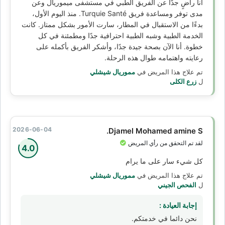
أنا راضٍ جدًا عن الفريق الطبي في مستشفى ميموريال وعن
مدى توفر ومساعدة فريق Turquie Santé. منذ اليوم الأول،
بدءًا من الاستقبال في المطار، سارت الأمور بشكل ممتاز. كانت
الخدمة الطبية وشبه الطبية احترافية جدًا ومطمئنة في كل
خطوة. أنا الآن بصحة جيدة جدًا، وأشكر الفريق بأكمله على
رعايته واهتمامه طوال هذه الرحلة.
تم علاج هذا المريض في
مموريال شيشلي
ل
زرع الكلى
2026-06-04
Djamel Mohamed amine S.
لقد تم التحقق من رأي المريض
4.0
كل شيء سار على ما يرام
تم علاج هذا المريض في
مموريال شيشلي
ل
الفحص الجيني
إجابة العيادة :
نحن دائما في خدمتكم.