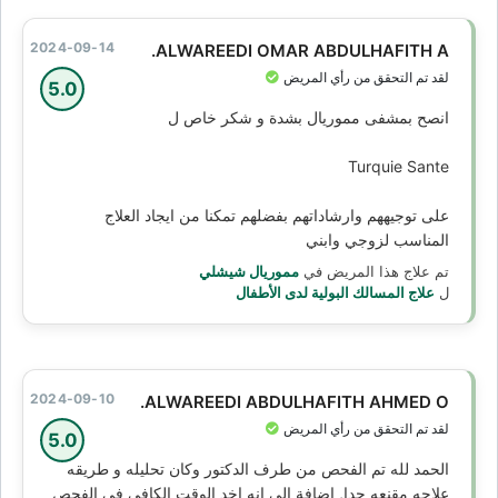
2024-09-14
ALWAREEDI OMAR ABDULHAFITH A.
لقد تم التحقق من رأي المريض
5.0
انصح بمشفى مموريال بشدة و شكر خاص ل
Turquie Sante
على توجيههم وارشاداتهم بفضلهم تمكنا من ايجاد العلاج
المناسب لزوجي وابني
تم علاج هذا المريض في
مموريال شيشلي
ل
علاج المسالك البولية لدى الأطفال
2024-09-10
ALWAREEDI ABDULHAFITH AHMED O.
لقد تم التحقق من رأي المريض
5.0
الحمد لله تم الفحص من طرف الدكتور وكان تحليله و طريقه
علاجه مقنعه جدا, اضافة الى انه اخد الوقت الكافي في الفحص