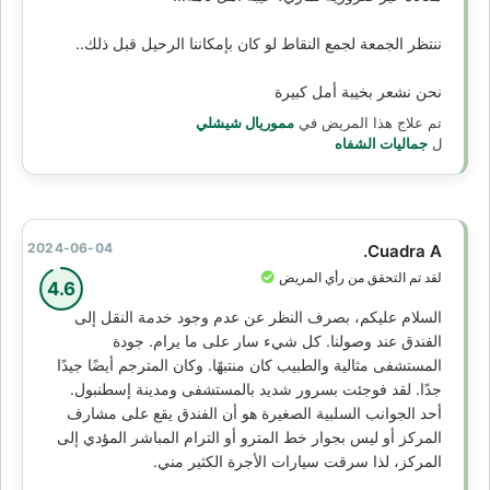
ننتظر الجمعة لجمع النقاط لو كان بإمكاننا الرحيل قبل ذلك..
نحن نشعر بخيبة أمل كبيرة
تم علاج هذا المريض في
مموريال شيشلي
ل
جماليات الشفاه
2024-06-04
Cuadra A.
لقد تم التحقق من رأي المريض
4.6
السلام عليكم، بصرف النظر عن عدم وجود خدمة النقل إلى
الفندق عند وصولنا. كل شيء سار على ما يرام. جودة
المستشفى مثالية والطبيب كان منتبهًا. وكان المترجم أيضًا جيدًا
جدًا. لقد فوجئت بسرور شديد بالمستشفى ومدينة إسطنبول.
أحد الجوانب السلبية الصغيرة هو أن الفندق يقع على مشارف
المركز أو ليس بجوار خط المترو أو الترام المباشر المؤدي إلى
المركز، لذا سرقت سيارات الأجرة الكثير مني.