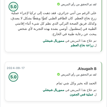
لقد تم التحقق من رأي المريض
5.0
على الرغم من أنني جزائري، فقد ذهبت إلى تركيا لإجراء عملية
زرع نخاع العظم. كان الطاقم الطبي كفؤًا ويقظًا بشكل لا يصدق،
وكذلك فريق الصحة التركي الذي نظم كل شيء أثناء إقامتي
الطبية في إسطنبول. أوصي بشدة بهذه التجربة لأي شخص
يبحث عن رعاية طبية في الخارج.
تم علاج هذا المريض في
مموريال شيشلي
ل
زراعة نخاع العظم
2024-09-17
Alsugaih B.
لقد تم التحقق من رأي المريض
5.0
الحمد لله بخير وكل شي تمام
تم علاج هذا المريض في
مموريال شيشلي
ل
عملية قص الجفون