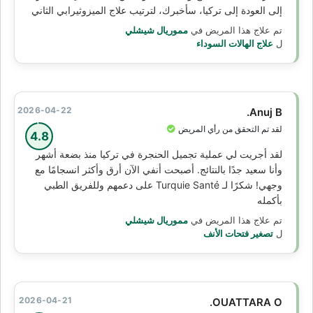
إلى العودة إلى تركيا، سأخبرك، لترتيب علاج الميزوثيرابي الثاني
تم علاج هذا المريض في
مموريال شيشلي
ل
علاج الهالات السوداء
2026-04-22
Anuj B.
لقد تم التحقق من رأي المريض
4.8
لقد أجريت لي عملية تجميل الحنجرة في تركيا منذ بضعة أشهر
وأنا سعيد جدًا بالنتائج. أصبحت أنفي الآن أرق وأكثر انسجامًا مع
وجهي! شكرًا لـ Turquie Santé على دعمهم وللفريق الطبي
بأكمله
تم علاج هذا المريض في
مموريال شيشلي
ل
تصغير فتحات الأنف
2026-04-21
OUATTARA O.