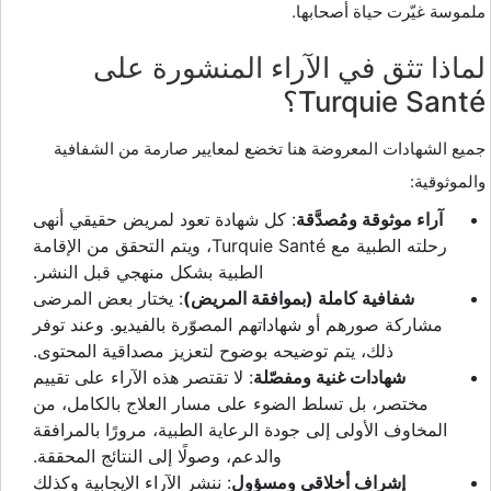
ملموسة غيّرت حياة أصحابها.
لماذا تثق في الآراء المنشورة على
Turquie Santé؟
جميع الشهادات المعروضة هنا تخضع لمعايير صارمة من الشفافية
والموثوقية:
آراء موثوقة ومُصدَّقة
: كل شهادة تعود لمريض حقيقي أنهى
رحلته الطبية مع Turquie Santé، ويتم التحقق من الإقامة
الطبية بشكل منهجي قبل النشر.
شفافية كاملة (بموافقة المريض)
: يختار بعض المرضى
مشاركة صورهم أو شهاداتهم المصوّرة بالفيديو. وعند توفر
ذلك، يتم توضيحه بوضوح لتعزيز مصداقية المحتوى.
شهادات غنية ومفصّلة
: لا تقتصر هذه الآراء على تقييم
مختصر، بل تسلط الضوء على مسار العلاج بالكامل، من
المخاوف الأولى إلى جودة الرعاية الطبية، مرورًا بالمرافقة
والدعم، وصولًا إلى النتائج المحققة.
إشراف أخلاقي ومسؤول
: ننشر الآراء الإيجابية وكذلك