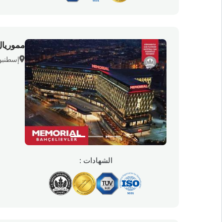
مموريال
إسطنبول
الشهادات :