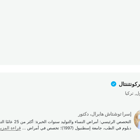
ركونتننتال
, تركيا
إسرا توشتاش هابرال، دكتور
التخصص الرئيسي: أمراض النساء وال
دبلوم في الطب، جامعة إسطنبول (1997)؛ تخصص في أمراض
...
قراءة المزيد