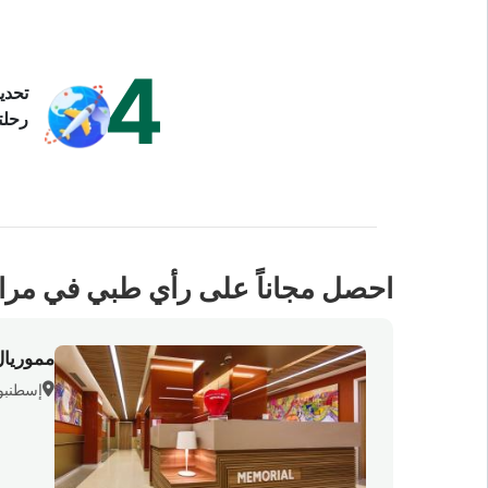
4
تحدي
رحلت
احصل مجاناً على رأي طبي في مراقبة قلب من بين 22
مموريا
إسطنبول