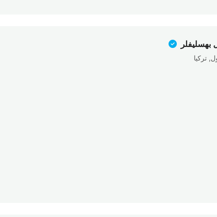
 بهسليفلر
, تركيا