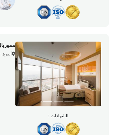
مموريا
أنقرة, ت
الشهادات :