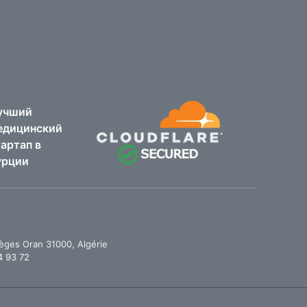
учший
едицинский
тартап в
урции
èges Oran 31000, Algérie
 93 72