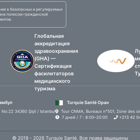
ие в безопасных и регулируемых
вана полисом гражданской
ентов.
Глобальная
аккредитация
здравоохранения
Л
(GHA) —
м
Сертификация
с
фасилитаторов
Т
медицинского
туризма
тамбул
Turquie Santé Оран
No:22 34360 Şişli / Istanbul
Tour CNMA, Bureaux n°501, Zone des si
7 дней / 7 : 8:00–20:00
+213 42 04
© 2018 - 2026 Turquie Santé. Все права защищены