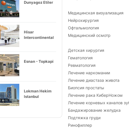
Dunyagoz Etiler
Медицинская визуализация
Нейрохирургия
Офтальмология
Hisar
Медицинский осмотр
Intercontinental
Детская хирургия
Гематология
Esnan - Topkapi
Ревматология
Лечение наркомании
Лечение диастаза живота
Биопсия простаты
Lokman Hekim
Лечение рака КиберНожом
Istanbul
Лечение корневых каналов зу
Бандажирование желудка
Подтяжка груди
Ринофиллер