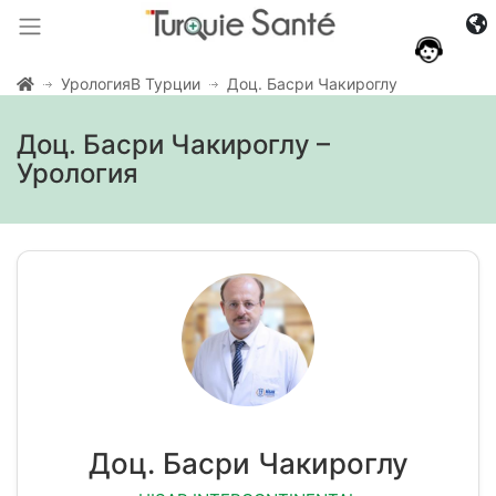
УрологияВ Турции
Доц. Басри Чакироглу
Доц. Басри Чакироглу –
Урология
Доц. Басри Чакироглу